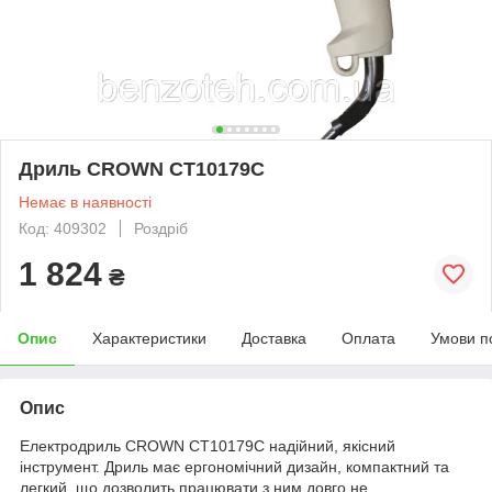
Дриль CROWN CT10179C
Немає в наявності
Код: 409302
Роздріб
1 824
₴
Опис
Характеристики
Доставка
Оплата
Умови п
Опис
Електродриль CROWN CT10179C надійний, якісний
інструмент. Дриль має ергономічний дизайн, компактний та
легкий, що дозволить працювати з ним довго не