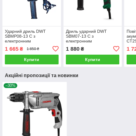
Ударний дриль DWT
Дриль ударний DWT
Пові
SBMP08-13 C з
SBM07-13 C з
аку
електронним
електронним
CT29
регулюванням швидкості
регулюванням швидкості
заря
1 665
1 880
1 7
₴
₴
1 850 ₴
Купити
Купити
Акційні пропозиції та новинки
–30%