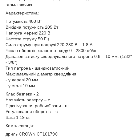
втомлюючись.
Характеристика:
Потужність 400 Вт
Вихідна потужність 205 Вт
Напруга мережі 220 В
Частота струму 50 Гц
Сила струму при напрузі 220-230 В – 1.8 А
Число оборотів холостого ходу 0 - 2800 об/хв.
Діапазон затиску свердлувального патрона 0.8 – 10 мм. (1/32"
- 3/8")
Тип патрона - швидкозатискний
Максимальний діаметр свердління:
- у дереві 20 мм.
- у сталі 10 мм.
Клас безпеки - 2
Наявність реверсу – є
Підсвічування робочої зони - ні
Регулювання оборотів – є
Вага 1.19 кг.
Комплектація:
дриль CROWN CT10179C