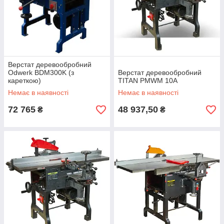
Верстат деревообробний
Odwerk BDM300K (з
Верстат деревообробний
кареткою)
ТITAN PMWM 10A
Немає в наявності
Немає в наявності
72 765
48 937,50
₴
₴