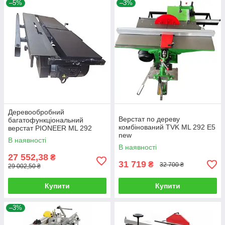
–5%
–3%
Деревообробний
Верстат по дереву
багатофункціональний
комбінований TVK ML 292 E5
верстат PIONEER ML 292
new
В наявності
В наявності
27 552,38
₴
31 719
₴
32 700 ₴
29 002,50 ₴
Купити
Купити
–3%