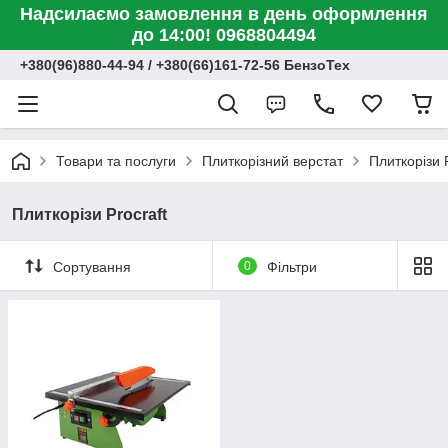
Надсилаємо замовлення в день оформлення
до 14:00! 0968804494
+380(96)880-44-94 / +380(66)161-72-56 БензоТех
Товари та послуги
Плиткорізний верстат
Плиткорізи P
Плиткорізи Procraft
Сортування
0
Фільтри