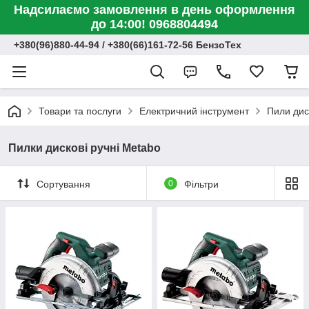
Надсилаємо замовлення в день оформлення
до 14:00! 0968804494
+380(96)880-44-94 / +380(66)161-72-56 БензоТех
Товари та послуги
Електричний інструмент
Пили диск
Пилки дискові ручні Metabo
Сортування
0
Фільтри