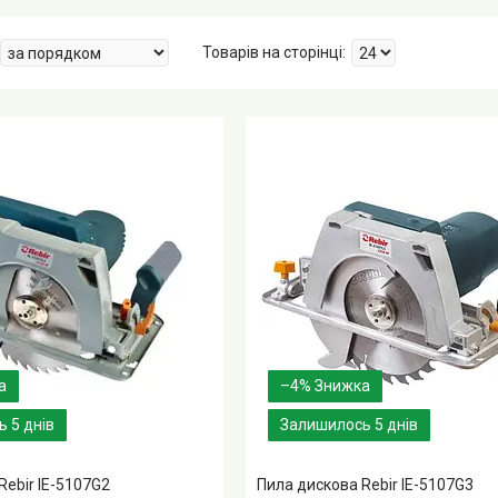
–4%
 5 днів
Залишилось 5 днів
Rebir IE-5107G2
Пила дискова Rebir IE-5107G3