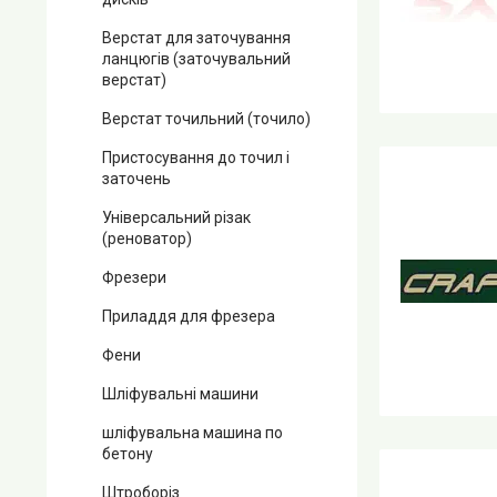
Верстат для заточування
ланцюгів (заточувальний
верстат)
Верстат точильний (точило)
Пристосування до точил і
заточень
Універсальний різак
(реноватор)
Фрезери
Приладдя для фрезера
Фени
Шліфувальні машини
шліфувальна машина по
бетону
Штроборіз