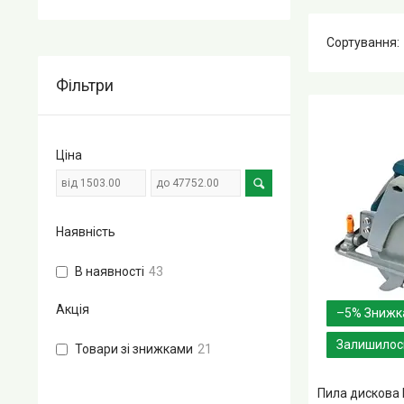
Фільтри
Ціна
Наявність
В наявності
43
Акція
–5%
Залишилось
Товари зі знижками
21
Пила дискова 