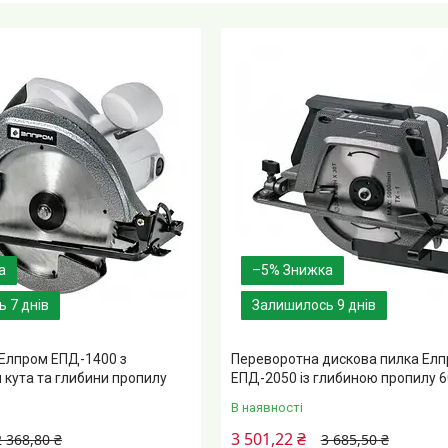
–5%
 7 днів
Залишилось 9 днів
 Елпром ЕПД-1400 з
Переворотна дискова пилка Ел
кута та глибини пропилу
ЕПД-2050 із глибиною пропилу 6
В наявності
3 501,22 ₴
2 368,80 ₴
3 685,50 ₴