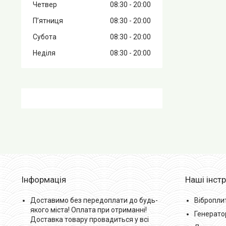
Четвер
08:30
20:00
Пʼятниця
08:30
20:00
Субота
08:30
20:00
Неділя
08:30
20:00
Інформація
Наші інст
Доставимо без передоплати до будь-
Вібропли
якого міста! Оплата при отриманні!
Генерато
Доставка товару провадиться у всі