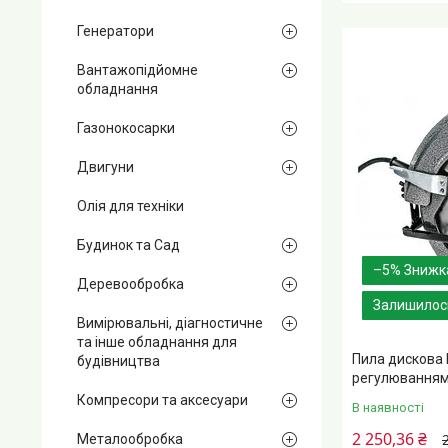
Генератори
Вантажопідйомне
обладнання
Газонокосарки
Двигуни
Олія для техніки
Будинок та Сад
–5%
Деревообробка
Залишилось
Вимірювальні, діагностичне
та інше обладнання для
Пила дискова
будівництва
регулюванням 
Компресори та аксесуари
В наявності
2 250,36 ₴
Металообробка