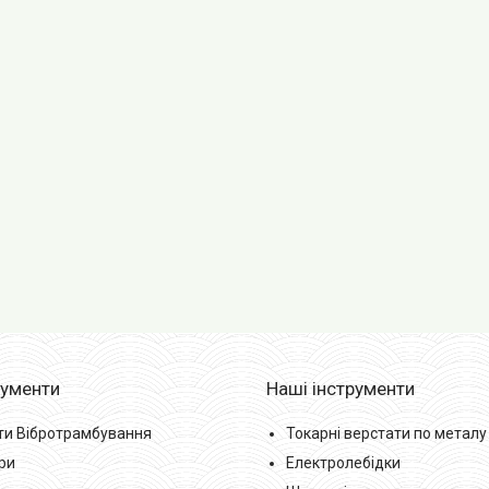
рументи
Наші інструменти
ти Вібротрамбування
Токарні верстати по металу
ри
Електролебідки