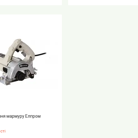
ння мармуру Елпром
сті