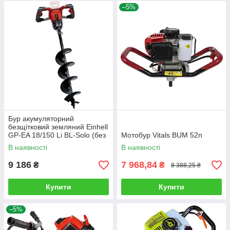
–5%
Бур акумуляторний
безщітковий земляний Einhell
GP-EA 18/150 Li BL-Solo (без
Мотобур Vitals BUM 52n
АКБ та зарядного пристрою)
В наявності
В наявності
9 186
7 968,84
₴
₴
8 388,25 ₴
Купити
Купити
–5%