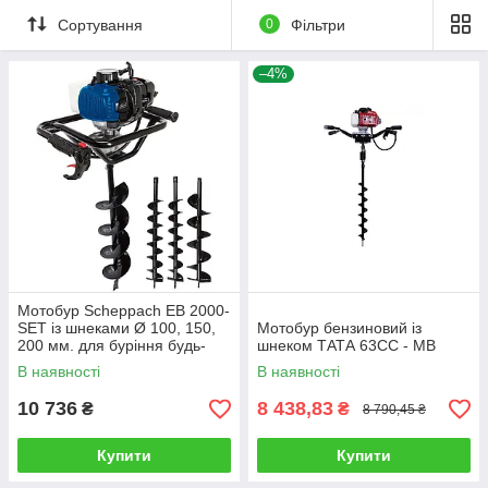
Сортування
0
Фільтри
–4%
Мотобур Scheppach EB 2000-
SET із шнеками Ø 100, 150,
Мотобур бензиновий із
200 мм. для буріння будь-
шнеком ТАТА 63СС - MB
якого типу ґрунту
В наявності
В наявності
10 736
8 438,83
₴
₴
8 790,45 ₴
Купити
Купити