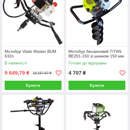
Мотобур Vitals Master BUM
Мотобур бензиновий TITAN
632n
BE201-150 зі шнеком 150 мм.
В наявності
Готово до відправки
9 649,79
4 707
₴
₴
10 157,67 ₴
Купити
Купити