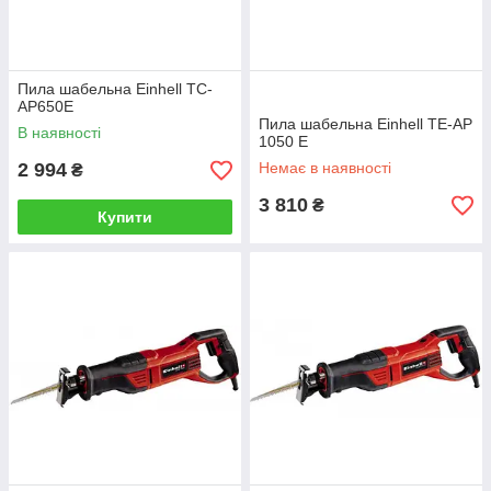
Пила шабельна Einhell TC-
AP650E
Пила шабельна Einhell TE-AP
В наявності
1050 E
2 994
Немає в наявності
₴
3 810
₴
Купити