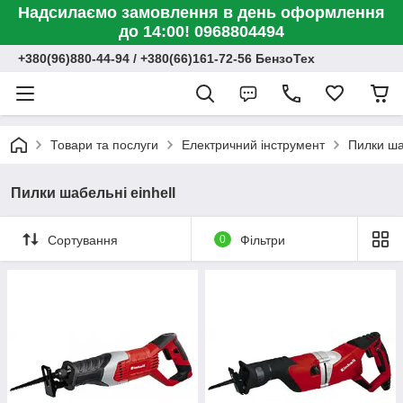
Надсилаємо замовлення в день оформлення
до 14:00! 0968804494
+380(96)880-44-94 / +380(66)161-72-56 БензоТех
Товари та послуги
Електричний інструмент
Пилки ша
Пилки шабельні einhell
Сортування
0
Фільтри