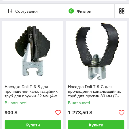
Сортування
0
Фільтри
Насадка Dali Т-6-B для
Насадка Dali Т-9-С для
прочищення каналізаційних
прочищення каналізаційних
труб для пружин 22 мм (4-х
труб для пружин 30 мм (C-
пелюстковий хрестоподібний
подібний ніж)
В наявності
В наявності
бур)
900
1 273,50
₴
₴
Купити
Купити