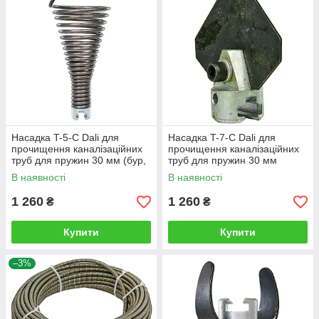
Насадка T-5-С Dali для
Насадка T-7-C Dali для
прочищення каналізаційних
прочищення каналізаційних
труб для пружин 30 мм (бур,
труб для пружин 30 мм
що витягує)
(лопатковий бур)
В наявності
В наявності
1 260
1 260
₴
₴
Купити
Купити
–3%