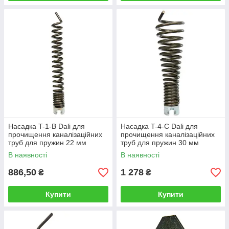
Насадка T-1-B Dali для
Насадка T-4-С Dali для
прочищення каналізаційних
прочищення каналізаційних
труб для пружин 22 мм
труб для пружин 30 мм
(спіральна циліндрична)
(конусний бур)
В наявності
В наявності
886,50
1 278
₴
₴
Купити
Купити