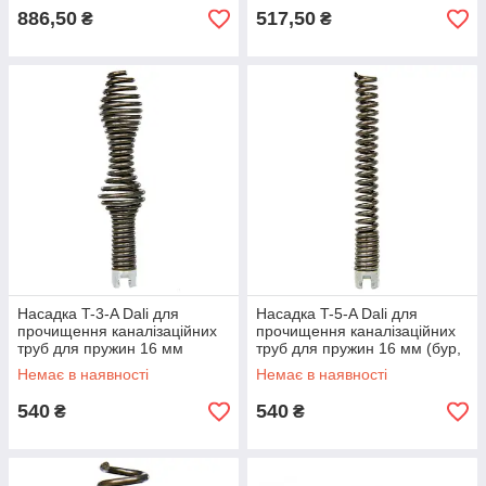
886,50
517,50
₴
₴
Насадка T-3-A Dali для
Насадка T-5-A Dali для
прочищення каналізаційних
прочищення каналізаційних
труб для пружин 16 мм
труб для пружин 16 мм (бур,
(подвійний грушоподібний
що витягує)
Немає в наявності
Немає в наявності
бур)
540
540
₴
₴