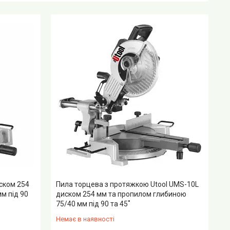
иском 254
Пила торцева з протяжкою Utool UMS-10L
м під 90
диском 254 мм та пропилом глибиною
75/40 мм під 90 та 45˚
Немає в наявності