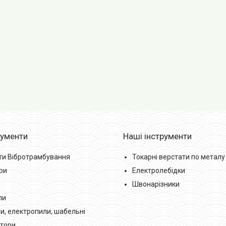
рументи
Наші інструменти
ти Вібротрамбування
Токарні верстати по металу
ри
Електролебідки
Швонарізники
ли
и, електропили, шабельні
тори