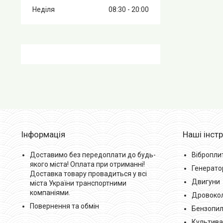
Неділя
08:30
20:00
Інформація
Наші інст
Доставимо без передоплати до будь-
Вібропли
якого міста! Оплата при отриманні!
Генерато
Доставка товару провадиться у всі
Двигуни
міста України транспортними
компаніями.
Дровоко
Повернення та обмін
Бензопил
Культива