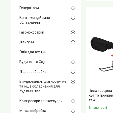
Генератори
Вантажопідйомне
обладнання
Газонокосарки
Двигуни
Олія для техніки
Будинок та Сад
Деревообробка
Вимірювальні, діагностичне
та інше обладнання для
Пила торцева 
будівництва
кВт та пропил
та 45˚
Компресори та аксесуари
В наявності
Металообробка