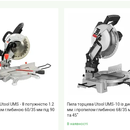
Utool UMS - 8 потужністю 1.2
Пила торцева Utool UMS-10 із д
ом глибиною 60/35 мм під 90
мм. і пропилом глибиною 68/35 м
та 45˚
В наявності