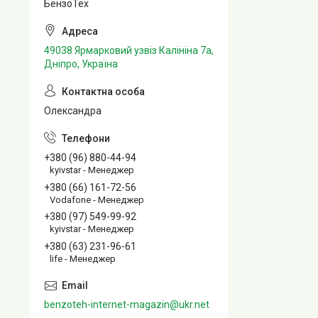
БензоТех
49038 Ярмарковий узвіз Калініна 7а,
Дніпро, Україна
Олександра
+380 (96) 880-44-94
kyivstar - Менеджер
+380 (66) 161-72-56
Vodafone - Менеджер
+380 (97) 549-99-92
kyivstar - Менеджер
+380 (63) 231-96-61
life - Менеджер
benzoteh-internet-magazin@ukr.net