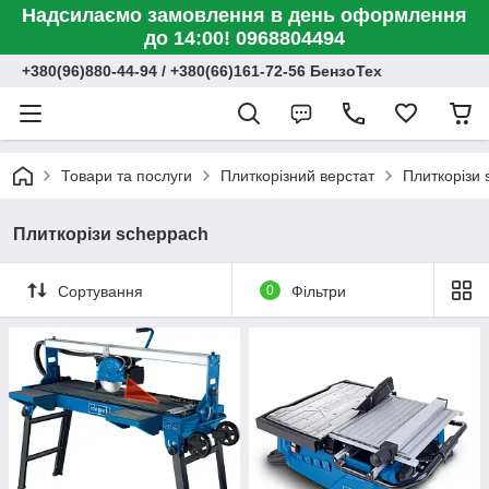
Надсилаємо замовлення в день оформлення
до 14:00! 0968804494
+380(96)880-44-94 / +380(66)161-72-56 БензоТех
Товари та послуги
Плиткорізний верстат
Плиткорізи
Плиткорізи scheppach
Сортування
0
Фільтри