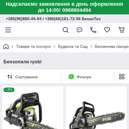
Надсилаємо замовлення в день оформлення
до 14:00! 0968804494
+380(96)880-44-94 / +380(66)161-72-56 БензоТех
Товари та послуги
Будинок та Сад
Бензинова ланцюг
Бензопили ryobi
Сортування
0
Фільтри
–3%