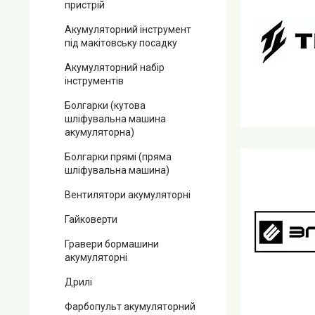
пристрій
Акумуляторний інструмент
під макітовську посадку
Акумуляторний набір
інструментів
Болгарки (кутова
шліфувальна машина
акумуляторна)
Болгарки прямі (пряма
шліфувальна машина)
Вентилятори акумуляторні
Гайковерти
Гравери бормашини
акумуляторні
Дрилі
Фарбопульт акумуляторний