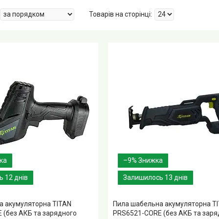
–9%
 12 днів
Залишилось 13 днів
а акумуляторна TITAN
Пила шабельна акумуляторна T
 (без АКБ та зарядного
PRS6521-CORE (без АКБ та заря