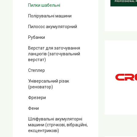
Пилки шабельні
Полірувальні машини
Пилосос акумуляторний
Рубанки
Верстат для заточування
ланцюгів (заточувальний
верстат)
Степлер
Універсальний різак
(реноватор)
Фрезери
Фени
Шліфувальні акумуляторні
машини (стрічкові, вібраційні,
ексцентрикові)