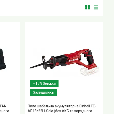
–15%
Залишилось
ITAN
Пила шабельна акумуляторна Einhell TE-
дного
AP18/22Li-Solo (без АКБ та зарядного