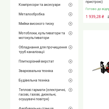
пристрою)
Компресори та аксесуари
Готово до відп
Металообробка
1 939,28 ₴
Мийки високого тиску
Мотоблоки, культиватори та
мотокультиватори
Обладнання для прочищення
труб каналізації
Плиткорізний верстат
Зварювальна техніка
Будівельна техніка
Теплові гармати (електричні,
гасові, газові, дизельні,
осушувачі повітря)
Фарбувальна станція