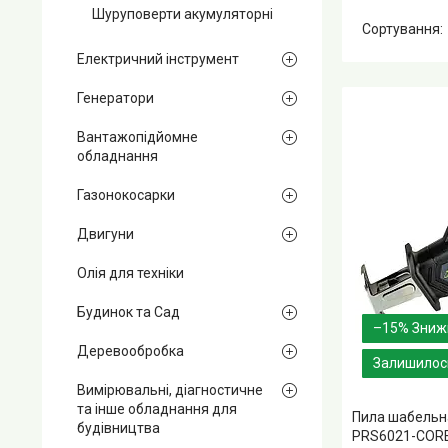
Шуруповерти акумуляторні
Електричний інструмент
Генератори
Вантажопідйомне
обладнання
Газонокосарки
Двигуни
Олія для техніки
Будинок та Сад
–15%
Деревообробка
Залишилось
Вимірювальні, діагностичне
та інше обладнання для
Пила шабельн
будівництва
PRS6021-CORE