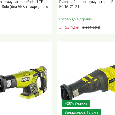
 акумуляторна Einhell TE-
Пила шабельна акумуляторна Е
 - Solo (без АКБ та зарядного
ЕСПА-21-2 Li
Готово до відправки
3 193,42 ₴
3 361,50 ₴
–20%
Залишилось 13 днів