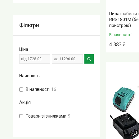
Пила шабельн
RRS1801M (бе
Фільтри
пристрою)
В наявності
4 383 ₴
Ціна
Наявність
В наявності
16
Акція
Товари зі знижками
9