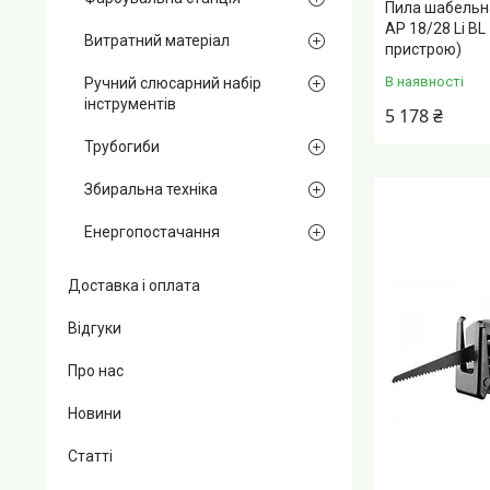
Пила шабельна
AP 18/28 Li BL
Витратний матеріал
пристрою)
В наявності
Ручний слюсарний набір
інструментів
5 178 ₴
Трубогиби
Збиральна техніка
Енергопостачання
Доставка і оплата
Відгуки
Про нас
Новини
Статті