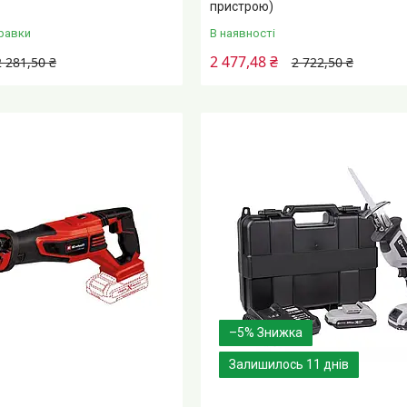
пристрою)
равки
В наявності
2 477,48 ₴
2 281,50 ₴
2 722,50 ₴
–5%
Залишилось 11 днів