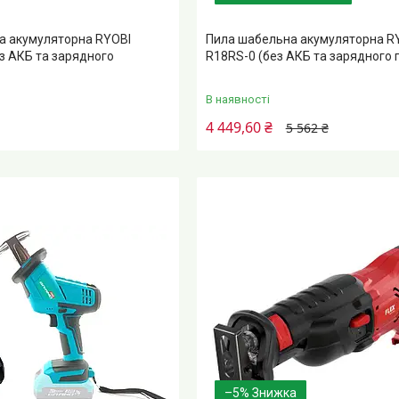
а акумуляторна RYOBI
Пила шабельна акумуляторна R
з АКБ та зарядного
R18RS-0 (без АКБ та зарядного 
В наявності
4 449,60 ₴
5 562 ₴
–5%