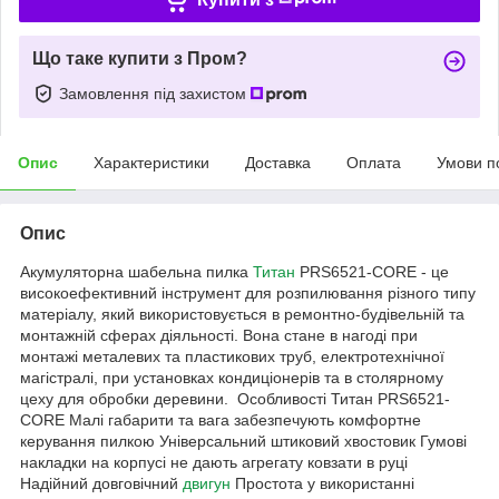
Що таке купити з Пром?
Замовлення під захистом
Опис
Характеристики
Доставка
Оплата
Умови п
Опис
Акумуляторна шабельна пилка
Титан
PRS6521-CORE - це
високоефективний інструмент для розпилювання різного типу
матеріалу, який використовується в ремонтно-будівельній та
монтажній сферах діяльності. Вона стане в нагоді при
монтажі металевих та пластикових труб, електротехнічної
магістралі, при установках кондиціонерів та в столярному
цеху для обробки деревини. Особливості Титан PRS6521-
CORE Малі габарити та вага забезпечують комфортне
керування пилкою Універсальний штиковий хвостовик Гумові
накладки на корпусі не дають агрегату ковзати в руці
Надійний довговічний
двигун
Простота у використанні