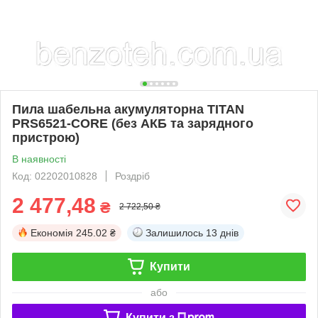
Пила шабельна акумуляторна TITAN
PRS6521-CORE (без АКБ та зарядного
пристрою)
В наявності
Код: 02202010828
Роздріб
2 477,48
₴
2 722,50 ₴
Економія
245.02 ₴
Залишилось
13 днів
Купити
або
Купити з