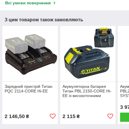
Всі умови повернення
З цим товаром також замовляють
Зарядний пристрій Титан
Акумуляторна батарея
Акум
PQC 2114-CORE Hi-EE
Титан PBL 2150-CORE Hi-
PBL
EE із високоточними
SYS
елементами EVE
3 9
2 146,50
2 115
₴
₴