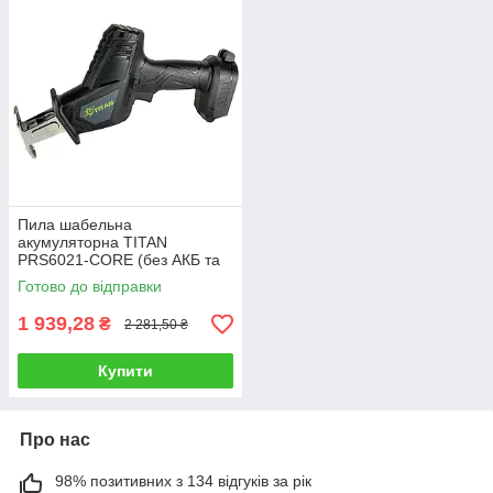
Пила шабельна
акумуляторна TITAN
PRS6021-CORE (без АКБ та
зарядного пристрою)
Готово до відправки
1 939,28
₴
2 281,50 ₴
Купити
Про нас
98% позитивних з 134 відгуків за рік