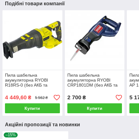
Подібні товари компанії
Пила шабельна
Пила шабельна
Пил
акумуляторна RYOBI
акумуляторна RYOBI
акум
R18RS-0 (без АКБ та
CRP1801DM (без АКБ та
AP 1
зарядного пристрою)
зарядного пристрою)
АКБ 
прис
4 449,60
2 700
5 1
₴
₴
5 562 ₴
Купити
Купити
Акційні пропозиції та новинки
–15%