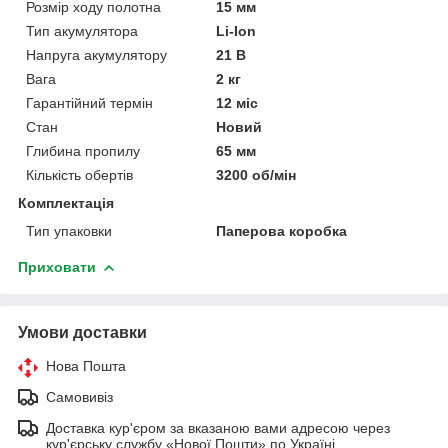
Розмір ходу полотна
15 мм
Тип акумулятора
Li-Ion
Напруга акумулятору
21 В
Вага
2 кг
Гарантійний термін
12 міс
Стан
Новий
Глибина пропилу
65 мм
Кількість обертів
3200 об/мін
Комплектація
Тип упаковки
Паперова коробка
Приховати
Умови доставки
Нова Пошта
Самовивіз
Доставка кур'єром за вказаною вами адресою через
кур'єрську службу «Нової Пошти» по Україні