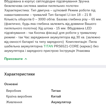
Вбудована в корпус світлодіодне підсвічування Зручна
безключова система заміни пиляльних полотен
Характеристика: Тип двигуна – щітковий Режим роботи під
навантаженням – тривалий Тип батареї LI-ion 18 – 21 В
Кількість оборотів 0 – 3000 об/хв. Базова глибина різу – 65 мм.
(фактично, будь-яка глибина залежить від довжини Вашого
пиляльного полотна) Хід штока - 15 мм. Вбудована LED
підсвічування - так Кнопка фіксації для роботи у тривалому
режимі - так Час заряджання акумулятора від 30 хв. (залежно
від ємності батареї та типу зарядного) Комплектація: Пила
шабельна акумуляторна
TITAN
PRS6521-CORE (каркас) без
акумулятора і зарядного пристрою Інструкція Упаковка
Приховати
Характеристики
Основні
Виробник
Титан
Країна виробник
Китай
Живлення
Акумулятор