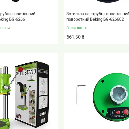
рубціні настільний
Затискач на струбціні настільни
king BG-6266
поворотний Beking BG-626602
равки
В наявності
661,50 ₴