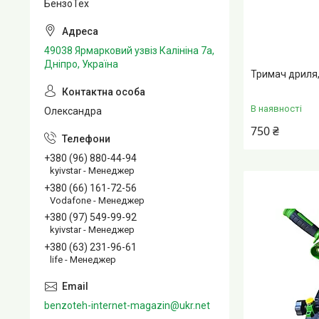
БензоТех
49038 Ярмарковий узвіз Калініна 7а,
Дніпро, Україна
Тримач дриля
В наявності
Олександра
750 ₴
+380 (96) 880-44-94
kyivstar - Менеджер
+380 (66) 161-72-56
Vodafone - Менеджер
+380 (97) 549-99-92
kyivstar - Менеджер
+380 (63) 231-96-61
life - Менеджер
benzoteh-internet-magazin@ukr.net