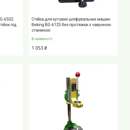
BG-6502
Стійка для кутових шліфувальних машин
тійок під
Beking BG-6125 без протяжки з чавунною
станиною
В наявності
1 053 ₴