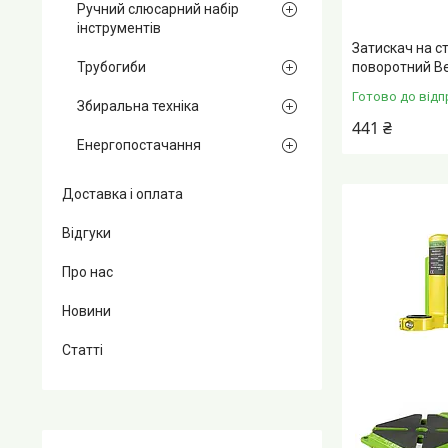
Ручний слюсарний набір
інструментів
Затискач на ст
поворотний Be
Трубогиби
Готово до відп
Збиральна техніка
441 ₴
Енергопостачання
Доставка і оплата
Відгуки
Про нас
Новини
Статті