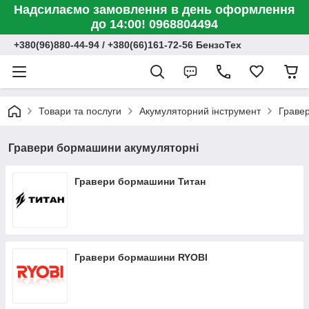
Надсилаємо замовлення в день оформлення
до 14:00! 0968804494
+380(96)880-44-94 / +380(66)161-72-56 БензоТех
Товари та послуги
Акумуляторний інструмент
Граве
Гравери бормашини акумуляторні
Гравери бормашини Титан
Гравери бормашини RYOBI