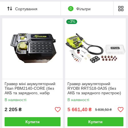
Сортування
0
Фільтри
–3%
Гравер міні акумуляторний
Гравер акумуляторний
Titan PBM2140-CORE (без
RYOBI RRTS18-0A35 (без
АКБ та зарядного, набір
АКБ та зарядного пристрою)
аксесуарів)
В наявності
В наявності
2 205
5 661,40
₴
₴
5 836,50 ₴
Купити
Купити