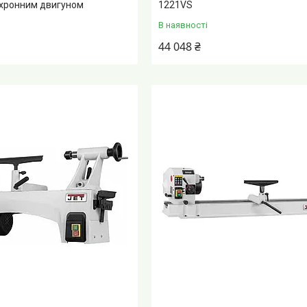
нхронним двигуном
1221VS
В наявності
44 048 ₴