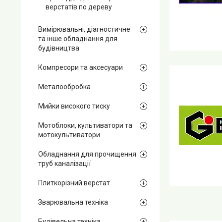
верстатів по дереву
Вимірювальні, діагностичне
та інше обладнання для
будівництва
Компресори та аксесуари
Металообробка
Мийки високого тиску
Мотоблоки, культиватори та
мотокультиватори
Обладнання для прочищення
труб каналізації
Плиткорізний верстат
Зварювальна техніка
Будівельна техніка