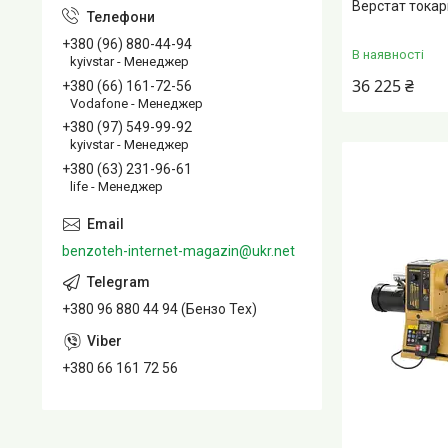
Верстат токар
+380 (96) 880-44-94
В наявності
kyivstar - Менеджер
36 225 ₴
+380 (66) 161-72-56
Vodafone - Менеджер
+380 (97) 549-99-92
kyivstar - Менеджер
+380 (63) 231-96-61
life - Менеджер
benzoteh-internet-magazin@ukr.net
+380 96 880 44 94 (Бензо Тех)
+380 66 161 72 56