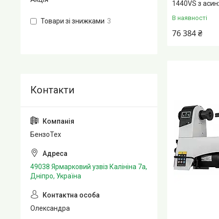
1440VS з аси
В наявності
Товари зі знижками
3
76 384 ₴
БензоТех
49038 Ярмарковий узвіз Калініна 7а,
Дніпро, Україна
Олександра