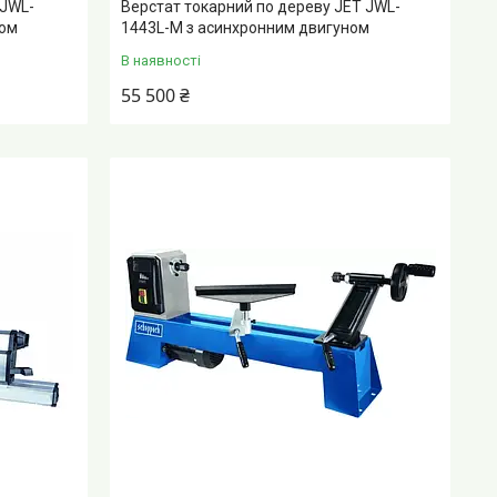
 JWL-
Верстат токарний по дереву JET JWL-
ном
1443L-M з асинхронним двигуном
В наявності
55 500 ₴