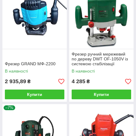
Фрезер ручний мережевий
по дереву DWT OF-1050V із
Фрезер GRAND МФ-2200
системою стабілізації
оборотів
В наявності
В наявності
2 935,89
4 285
₴
₴
Купити
Купити
–7%