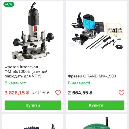
–6%
Фрезер Інтерскол
ФМ-55/1000Е (знімний,
підходить для ЧПУ)
Фрезер GRAND МФ-1900
В наявності
В наявності
3 828,15
2 664,55
₴
₴
4 072,50 ₴
Купити
Купити