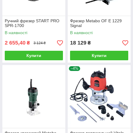
Ручний фрезер START PRO
Фрезер Metabo OF E 1229
SPR-1700
Signal
В наявності
В наявності
2 655,40
18 129
₴
₴
3 124 ₴
Купити
Купити
–4%