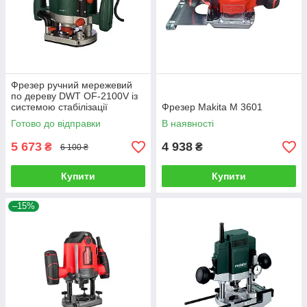
Фрезер ручний мережевий
по дереву DWT OF-2100V із
системою стабілізації
Фрезер Makita M 3601
оборотів
Готово до відправки
В наявності
5 673
4 938
₴
₴
6 100 ₴
Купити
Купити
–15%