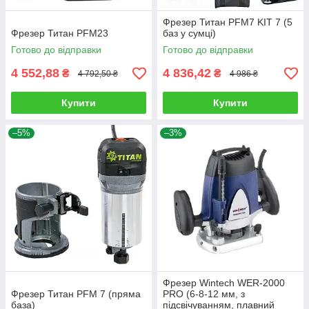
Фрезер Титан PFM7 KIT 7 (5
Фрезер Титан PFM23
баз у сумці)
Готово до відправки
Готово до відправки
4 552,88
4 836,42
₴
₴
4 792,50 ₴
4 986 ₴
Купити
Купити
–5%
–3%
Фрезер Wintech WER-2000
Фрезер Титан PFM 7 (пряма
PRO (6-8-12 мм, з
база)
підсвічуванням, плавний