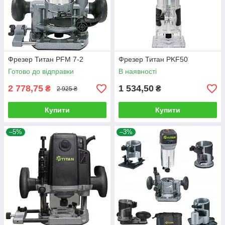
Фрезер Титан PFM 7-2
Фрезер Титан PKF50
Готово до відправки
В наявності
2 778,75
1 534,50
₴
₴
2 925 ₴
Купити
Купити
–5%
–3%