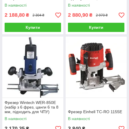
пуск)
В наявності
В наявності
2 188,80
2 880,90
₴
₴
2 304 ₴
2 970 ₴
Купити
Купити
Фрезер Wintech WER-850E
(набір з 6 фрез, цанги 6 та 8
мм, підходить для ЧПУ)
Фрезер Einhell TC-RO 1155E
В наявності
В наявності
2 170,35
3 840
₴
₴