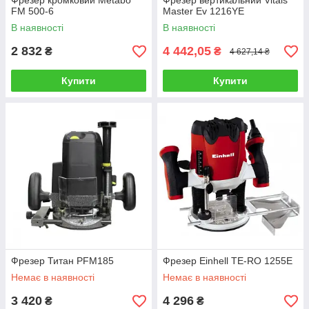
Фрезер кромковий Metabo
Фрезер вертикальний Vitals
FM 500-6
Master Ev 1216YE
В наявності
В наявності
2 832
4 442,05
₴
₴
4 627,14 ₴
Купити
Купити
Фрезер Титан PFM185
Фрезер Einhell TE-RO 1255E
Немає в наявності
Немає в наявності
3 420
4 296
₴
₴