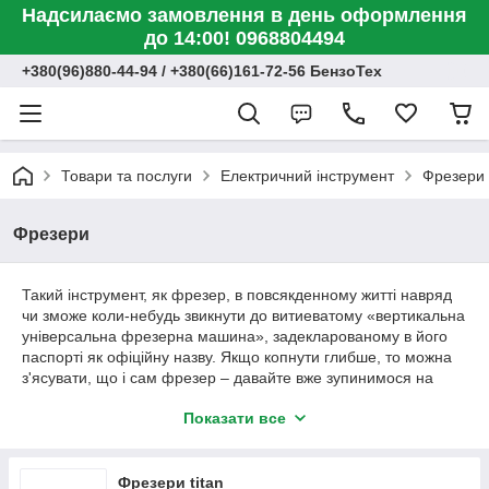
Надсилаємо замовлення в день оформлення
до 14:00! 0968804494
+380(96)880-44-94 / +380(66)161-72-56 БензоТех
Товари та послуги
Електричний інструмент
Фрезери
Фрезери
Такий інструмент, як фрезер, в повсякденному житті навряд
чи зможе коли-небудь звикнути до витиеватому «вертикальна
універсальна фрезерна машина», задекларованому в його
паспорті як офіційну назву. Якщо копнути глибше, то можна
з'ясувати, що і сам фрезер – давайте вже зупинимося на
цьому, звичному для багатьох, найменування – не особливо
Показати все
любить світитися в списках найпопулярніших інструментів
року», за рейтингами не женеться і до широкої популярності
не прагне. Словом, нормальний російський трудяга –
електроінструмент.
Фрезери titan