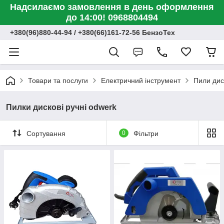
Надсилаємо замовлення в день оформлення
до 14:00! 0968804494
+380(96)880-44-94 / +380(66)161-72-56 БензоТех
Товари та послуги
Електричний інструмент
Пили диск
Пилки дискові ручні odwerk
Сортування
0
Фільтри