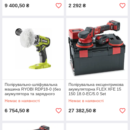
15 мм)
9 400,50
2 292
₴
₴
Полірувально-шліфувальна
Полірувальна ексцентрикова
машина RYOBI RDP18-0 (без
акумуляторна FLEX XFE 15
акумулятора та зарядного
150 18.0-EC/5.0 Set
пристрою)
Немає в наявності
Немає в наявності
6 754,50
27 382,50
₴
₴