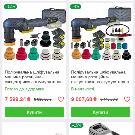
–12%
–4%
Полірувальна шліфувальна
Полірувальна шліфувальна
машина ротаційна-
машина ротаційна-
ексцентрикова акумуляторна
ексцентрикова акумуляторна
TITAN TDA 1212B Set
TITAN TDA1212B Set 2
Готово до відправки
В наявності
7 599,24
9 067,68
₴
₴
8 635,50 ₴
9 445,50 ₴
Купити
Купити
–15%