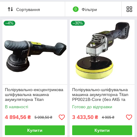
Сортування
0
Фільтри
–4%
–30%
Полірувально-ексцентрикова
Полірувально-шліфувальна
шліфувальна машина
машина акумуляторна Titan
акумуляторна Titan
PP0021B-Core (без АКБ та
TDA1521B (без АКБ,
зарядного)
В наявності
Готово до відправки
ексцентрик 15 мм)
4 894,56
3 433,50
₴
₴
5 098,50 ₴
4 905 ₴
Купити
Купити