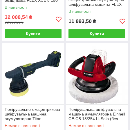
безщіткова FLEX XCE 8 150
шліфувальна машина FLEX
18-EC Set з ексцентриком 8
В наявності
PXE 80 12-EC без АКБ та
мм.
В наявності
зарядного
32 008,54
₴
11 893,50
₴
32 998,50 ₴
Купити
Купити
Полірувально-ексцентрикова
Полірувальна шліфувальна
шліфувальна машина
машина акумуляторна Einhell
акумуляторна Titan
CE-CB 18/254 Li-Solo (без
TDA1521B-CORE
АКБ та зарядного)
Немає в наявності
Немає в наявності
(безщіткова, АКБ, ексцентрик