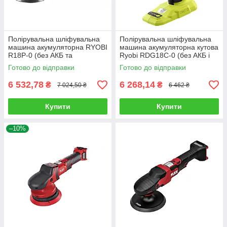
Полірувальна шліфувальна
Полірувальна шліфувальна
машина акумуляторна RYOBI
машина акумуляторна кутова
R18P-0 (без АКБ та
Ryobi RDG18C-0 (без АКБ і
зарядного пристрою)
зарядного пристрою)
Готово до відправки
Готово до відправки
6 532,78
6 268,14
₴
₴
7 024,50 ₴
6 462 ₴
Купити
Купити
–10%