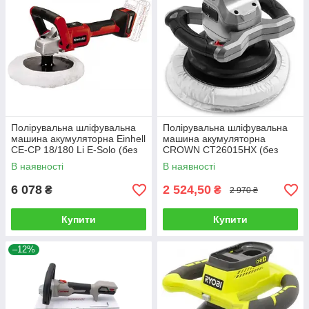
Полірувальна шліфувальна
Полірувальна шліфувальна
машина акумуляторна Einhell
машина акумуляторна
CE-CP 18/180 Li E-Solo (без
CROWN CT26015HX (без
АКБ і зарядного)
АКБ і зарядного)
В наявності
В наявності
6 078
2 524,50
₴
₴
2 970 ₴
Купити
Купити
–12%