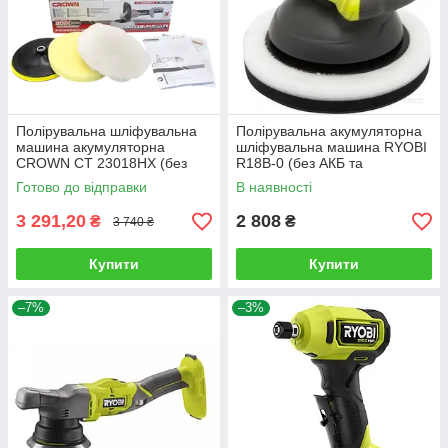
Полірувальна шліфувальна
Полірувальна акумуляторна
машина акумуляторна
шліфувальна машина RYOBI
CROWN CT 23018HX (без
R18B-0 (без АКБ та
АКБ та зарядного)
зарядного пристрою)
Готово до відправки
В наявності
3 291,20
2 808
₴
₴
3 740 ₴
Купити
Купити
–7%
–3%