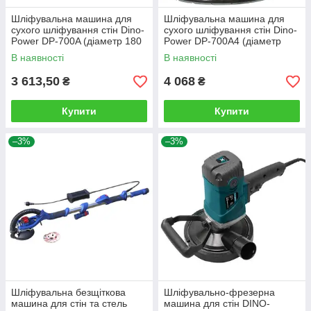
Шліфувальна машина для
Шліфувальна машина для
сухого шліфування стін Dino-
сухого шліфування стін Dino-
Power DP-700A (діаметр 180
Power DP-700A4 (діаметр
мм, підсвічування)
180 мм, світлодіодна стрічка)
В наявності
В наявності
3 613,50
4 068
₴
₴
Купити
Купити
–3%
–3%
Шліфувальна безщіткова
Шліфувально-фрезерна
машина для стін та стель
машина для стін DINO-