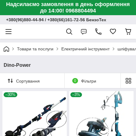
Надсилаємо замовлення в день оформлення
до 14:00! 0968804494
+380(96)880-44-94 / +380(66)161-72-56 БензоТех
Товари та послуги
Електричний інструмент
шліфувал
Dino-Power
Сортування
0
Фільтри
–30%
–3%