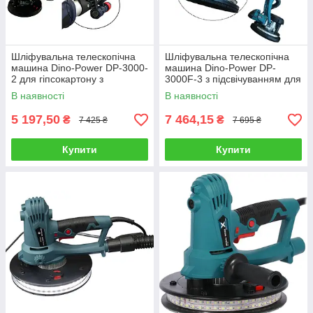
Шліфувальна телескопічна
Шліфувальна телескопічна
машина Dino-Power DP-3000-
машина Dino-Power DP-
2 для гіпсокартону з
3000F-3 з підсвічуванням для
підсвічуванням та
стін та стель
В наявності
В наявності
регулюванням швидкості
5 197,50
7 464,15
₴
₴
7 425 ₴
7 695 ₴
Купити
Купити