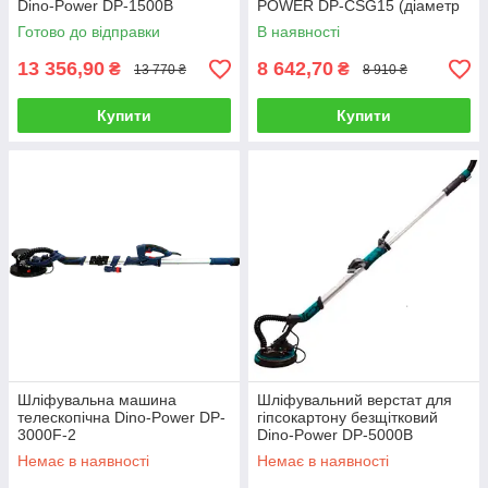
Dino-Power DP-1500B
POWER DP-CSG15 (діаметр
125 мм.)
Готово до відправки
В наявності
13 356,90
8 642,70
₴
₴
13 770 ₴
8 910 ₴
Купити
Купити
Шліфувальна машина
Шліфувальний верстат для
телескопічна Dino-Power DP-
гіпсокартону безщітковий
3000F-2
Dino-Power DP-5000B
(діаметр 225 мм,
Немає в наявності
Немає в наявності
підсвічування)