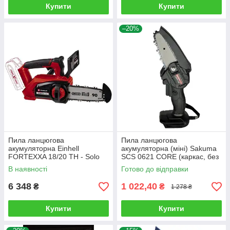
Купити
Купити
–20%
Пила ланцюгова
Пила ланцюгова
акумуляторна Einhell
акумуляторна (міні) Sakuma
FORTEXXA 18/20 TH - Solo
SCS 0621 CORE (каркас, без
(без АКБ та зарядного
акк. та зарядного)
В наявності
Готово до відправки
пристрою)
6 348
1 022,40
₴
₴
1 278 ₴
Купити
Купити