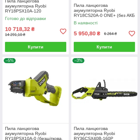
Пила ланцюгова
Пила ланцюгова
акумуляторна Ryobi
акумуляторна Ryobi
RY18PSX10A-120
RY18CS20A-0 ONE+ (без АКБ
(безщіткова, АКБ 18 В/2,0 Ач,
Готово до відправки
та зарядного пристрою)
зарядне, шина 10 см)
В наявності
10 718,32
₴
5 950,80
₴
6 264 ₴
14 291,10 ₴
Купити
Купити
–5%
–3%
Пила ланцюгова
Пила ланцюгова
акумуляторна Ryobi
акумуляторна Ryobi
RY18PSX10A-0 (безщіткова,
RY36CSX40B-160P