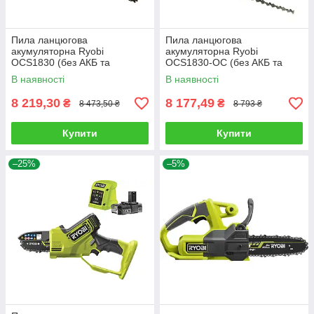
Пила ланцюгова
Пила ланцюгова
акумуляторна Ryobi
акумуляторна Ryobi
OCS1830 (без АКБ та
OCS1830-ОС (без АКБ та
зарядного пристрою)
зарядного пристрою)
В наявності
В наявності
8 219,30
8 177,49
₴
₴
8 473,50 ₴
8 793 ₴
Купити
Купити
–25%
–5%