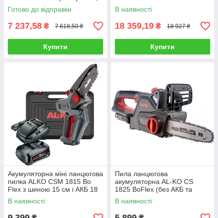
без АКБ та зарядного)
(безщіткова, АКБ 36 В/6.0,
Готово до відправки
В наявності
зарядне, шина 400 мм.)
7 237,58
18 359,19
₴
₴
7 618,50 ₴
18 927 ₴
Купити
Купити
Акумуляторна міні ланцюгова
Пила ланцюгова
пилка ALKO CSM 1815 Bo
акумуляторна AL-KO CS
Flex з шиною 15 см і АКБ 18
1825 BoFlex (без АКБ та
В/2.5 А/год
зарядного пристрою)
В наявності
В наявності
9 399
5 899
₴
₴