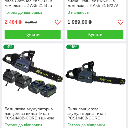
пила Craft-Tec EKS-10C в
пилка Craft-Tec EKS-6C в
комплекті з 2 АКБ 21 В та
комплекті з 2 АКБ 21 В/2 А/
шиною 100 мм
год та шиною 15 см
Готово до відправки
В наявності
2 484
1 989,90
₴
₴
3 105 ₴
Купити
Купити
–4%
–15%
Безщіткова акумуляторна
Пила ланцюгова
ланцюгова пилка Титан
акумуляторна Титан
PCS1440B-CORE з шиною
PCS1440B-CORE
350 мм. і 2 АКБ 21 В/4 Ач та
(безщіткова, без АКБ та
Готово до відправки
Готово до відправки
зарядним
зарядного)