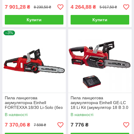
7 901,28
4 264,88
₴
₴
8 230,50 ₴
5 017,50 ₴
Купити
Купити
–3%
Пила ланцюгова
Пила ланцюгова
акумуляторна Einhell
акумуляторна Einhell GE-LC
FORTEXXA 18/30 Li-Solo (без
18 Li Kit (акумулятор 18 В 3.0
АКБ та зарядного пристрою)
Ач)
В наявності
В наявності
7 370,06
7 776
₴
₴
7 598 ₴