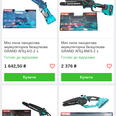
Міні пила ланцюгова
Міні пила ланцюгова
акумуляторна безщіткова
акумуляторна безщіткова
GRAND АПЦ-6/2-2 з
GRAND АПЦ-8М/3-2 з
механічною системою
механічним мастилом
Готово до відправки
Готово до відправки
змащення з праймером
ланцюга (праймер)
1 642,50
2 376
₴
₴
Купити
Купити