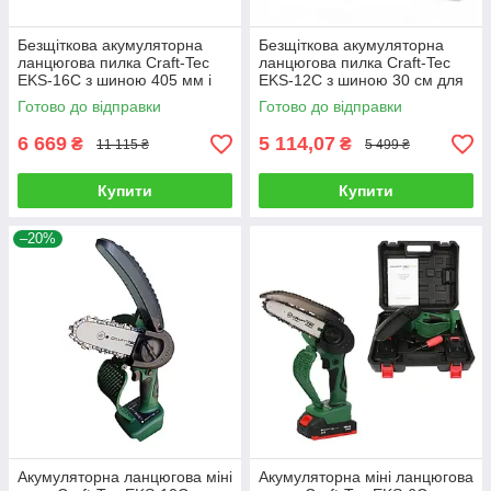
Безщіткова акумуляторна
Безщіткова акумуляторна
ланцюгова пилка Craft-Tec
ланцюгова пилка Craft-Tec
EKS-16C з шиною 405 мм і
EKS-12C з шиною 30 см для
36 В акумулятором
розпилювання колод
Готово до відправки
Готово до відправки
6 669
5 114,07
₴
₴
11 115 ₴
5 499 ₴
Купити
Купити
–20%
Акумуляторна ланцюгова міні
Акумуляторна міні ланцюгова