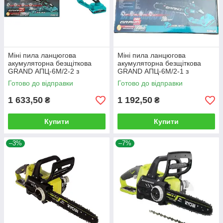
Міні пила ланцюгова
Міні пила ланцюгова
акумуляторна безщіткова
акумуляторна безщіткова
GRAND АПЦ-6М/2-2 з
GRAND АПЦ-6М/2-1 з
безключовим регулюванням
безключовим регулюванням
Готово до відправки
Готово до відправки
натягу ланцюга
натягу ланцюга
1 633,50
1 192,50
₴
₴
Купити
Купити
–3%
–7%