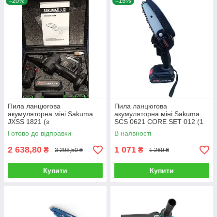
–20%
–15%
Пила ланцюгова
Пила ланцюгова
акумуляторна міні Sakuma
акумуляторна міні Sakuma
JXSS 1821 (з
SCS 0621 CORE SET 012 (1
подовжувальною штангою
АКБ 21 В/2.0 Ач, зарядне,
Готово до відправки
В наявності
SSE 1,8 та SCS 0621-CORE
кейс)
Set)
2 638,80
1 071
₴
₴
3 298,50 ₴
1 260 ₴
Купити
Купити