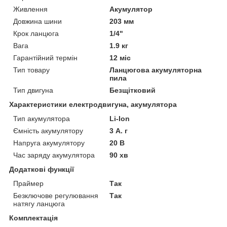
Живлення
Акумулятор
Довжина шини
203 мм
Крок ланцюга
1/4"
Вага
1.9 кг
Гарантійний термін
12 міс
Тип товару
Ланцюгова акумуляторна
пила
Тип двигуна
Безщітковий
Характеристики електродвигуна, акумулятора
Тип акумулятора
Li-Ion
Ємність акумулятору
3 А. г
Напруга акумулятору
20 В
Час заряду акумулятора
90 хв
Додаткові функції
Праймер
Так
Безключове регулювання
Так
натягу ланцюга
Комплектація