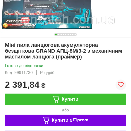
Міні пила ланцюгова акумуляторна
безщіткова GRAND АПЦ-8М/3-2 з механічним
мастилом ланцюга (праймер)
Готово до відправки
Код: 99911730
Роздріб
2 391,84
₴
Купити
або
Купити з