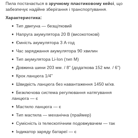
Пила постачається в
зручному пластиковому кейсі
, що
забезпечує надійне зберігання і транспортування.
Характеристика:
Тип двигуна — безщітковий
Напруга акумулятора 20 В (високотокові)
Ємність акумулятора 3 А·год
Час заряджання акумулятора 90 хвилин
Тип акумулятора Li-Ion (тип М)
Довжина шини 203 мм. / 8" (додаткова 152 мм. / 6")
Крок ланцюга 1/4"
Швидкість ланцюга без навантаження 1450 м/хв.
Безключова система регулювання натягування
ланцюга — є
Мастило ланцюга — є
Тип мастила — механічна (праймер)
Сумісність із телескопічним подовжувачем — так
Індикатор заряду батареї — є