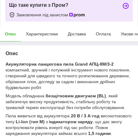
Що таке купити з Пром?
Замовлення під захистом
Опис
Характеристики
Доставка
Оплата
Умови п
Опис
Акумуляторна ланцюгова пила
Grand АПЦ-8М/3-2
компактний, зручний і потужний інструмент нового покоління,
створений для швидкого та точного розпилювання деревини,
обрізання гілок, догляду за садом і виконання дрібних
будівельних робіт.
Модель обладнана
безщітковим двигуном (BL)
, який
забезпечує високу продуктивність, стабільну роботу та
тривалий термін експлуатації без потреби обслуговування.
Пила живиться від акумулятора
20 В / 3 А·год
високотокового
типу
Li-Ion (тип М)
з
індикатором заряду
, що дає змогу
контролювати рівень енергії під час роботи. Повне
заряджання акумулятора займає всього
1,5 години
.