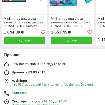
Міні пила ланцюгова
Міні пила ланцюгова
Міні
акумуляторна безщіткова
акумуляторна безщіткова
акум
GRAND АПЦ-6М/2-2 з
GRAND АПЦ-6/2-2 з
GRA
безключовим
механічною системою
мех
1 644,39
1 653,45
₴
₴
регулюванням натягу
змащення з праймером
зма
ланцюга
1 1
Купити
Купити
Про нас
98% позитивних з 133 відгуків за рік
Працює з 03.03.2012
м. Дніпро
49038 Ярмарковий узвіз Калініна 7а, Дніпро, Україна
Контакти
Сьогодні працює з 08:30 до 20:00
Показати весь графік роботи