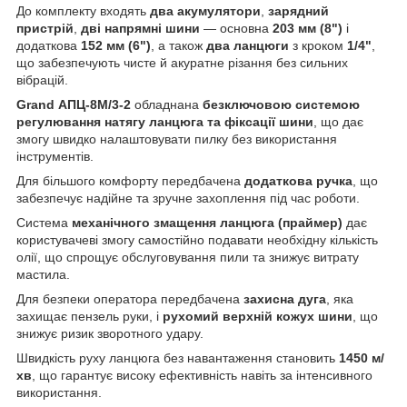
До комплекту входять
два акумулятори
,
зарядний
пристрій
,
дві напрямні шини
— основна
203 мм (8")
і
додаткова
152 мм (6")
, а також
два ланцюги
з кроком
1/4"
,
що забезпечують чисте й акуратне різання без сильних
вібрацій.
Grand АПЦ-8М/3-2
обладнана
безключовою системою
регулювання натягу ланцюга та фіксації шини
, що дає
змогу швидко налаштовувати пилку без використання
інструментів.
Для більшого комфорту передбачена
додаткова ручка
, що
забезпечує надійне та зручне захоплення під час роботи.
Система
механічного змащення ланцюга (праймер)
дає
користувачеві змогу самостійно подавати необхідну кількість
олії, що спрощує обслуговування пили та знижує витрату
мастила.
Для безпеки оператора передбачена
захисна дуга
, яка
захищає пензель руки, і
рухомий верхній кожух шини
, що
знижує ризик зворотного удару.
Швидкість руху ланцюга без навантаження становить
1450 м/
хв
, що гарантує високу ефективність навіть за інтенсивного
використання.