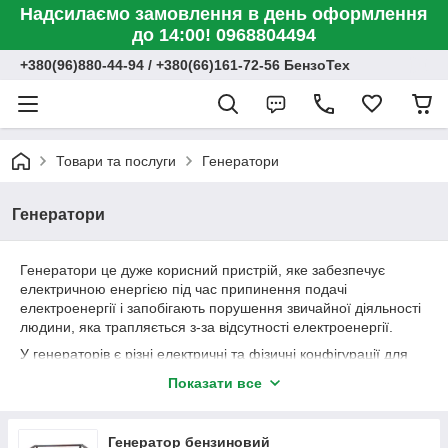
Надсилаємо замовлення в день оформлення
до 14:00! 0968804494
+380(96)880-44-94 / +380(66)161-72-56 БензоТех
Товари та послуги
Генератори
Генератори
Генератори це дуже корисний пристрій, яке забезпечує
електричною енергією під час припинення подачі
електроенергії і запобігають порушення звичайної діяльності
людини, яка трапляється з-за відсутності електроенергії.
У генераторів є різні електричні та фізичні конфігурації для
використання, яке дуже необхідні.
Показати все
Генератори Ви можете придбати в нашому магазині,
доставка по всій Україні.
Генератор бензиновий