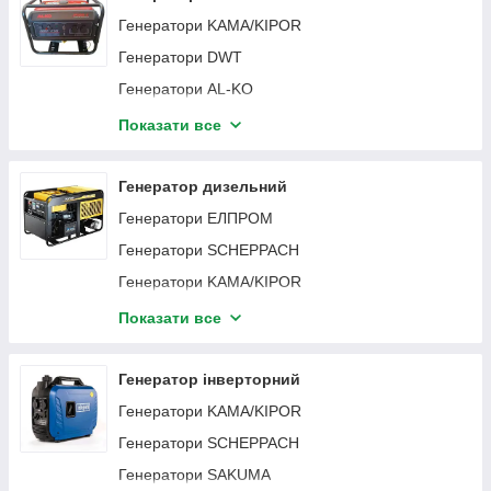
Генератори KAMA/KIPOR
Генератори DWT
Генератори AL-KO
Генератори Hohol
Показати все
Генератори SAKUMA
Генератори Grand
Генератор дизельний
Генератори Einhell
Генератори ЕЛПРОМ
Генератори odwerk
Генератори SCHEPPACH
Генератори scheppach
Генератори KAMA/KIPOR
Генератори титан
Генератори ODWERK
Показати все
Генератори SIGMA
Генератори SAKUMA
генератори ЕЛПРОМ
Генератори TATA
Генератор інверторний
Генератори EnerSol
Генератори Vitals
Генератори KAMA/KIPOR
Генератори Media Line
Генератори Кентавр
Генератори SCHEPPACH
Генератори SENCI
Генератори SAKUMA