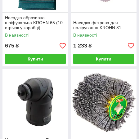
Насадка абразивна
шліфувальна KROHN 65 (10
Насадка фетрова для
стрічок у коробці)
полірування KROHN 81
В наявності
В наявності
675
1 233
₴
₴
Купити
Купити