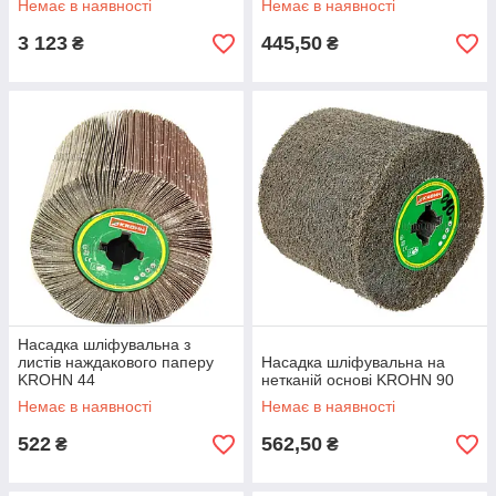
Немає в наявності
Немає в наявності
3 123
445,50
₴
₴
Насадка шліфувальна з
листів наждакового паперу
Насадка шліфувальна на
KROHN 44
нетканій основі KROHN 90
Немає в наявності
Немає в наявності
522
562,50
₴
₴