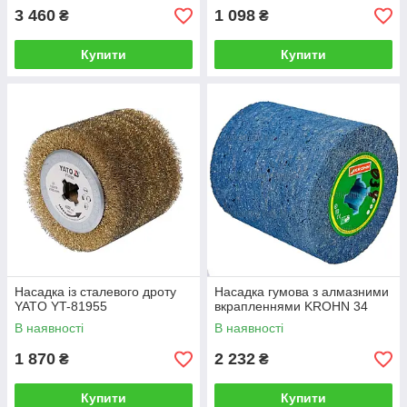
3 460
1 098
₴
₴
Купити
Купити
Насадка із сталевого дроту
Насадка гумова з алмазними
YATO YT-81955
вкрапленнями KROHN 34
В наявності
В наявності
1 870
2 232
₴
₴
Купити
Купити