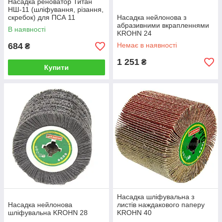
Насадка реноватор Титан
НШ-11 (шліфування, різання,
скребок) для ПСА 11
Насадка нейлонова з
абразивними вкрапленнями
В наявності
KROHN 24
684
Немає в наявності
₴
1 251
₴
Купити
Насадка шліфувальна з
Насадка нейлонова
листів наждакового паперу
шліфувальна KROHN 28
KROHN 40