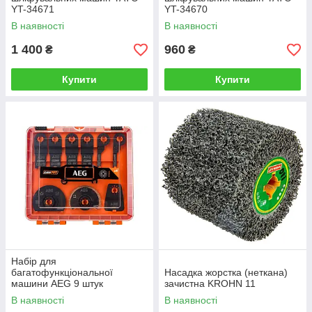
YT-34671
YT-34670
В наявності
В наявності
1 400
960
₴
₴
Купити
Купити
Набір для
багатофункціональної
Насадка жорстка (неткана)
машини AEG 9 штук
зачистна KROHN 11
4932430314
В наявності
В наявності