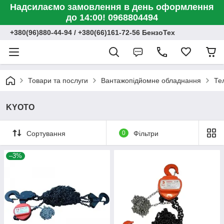
Надсилаємо замовлення в день оформлення
до 14:00! 0968804494
+380(96)880-44-94 / +380(66)161-72-56 БензоТех
Товари та послуги
Вантажопідйомне обладнання
Те
KYOTO
Сортування
0
Фільтри
–3%