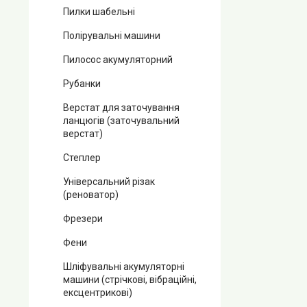
Пилки шабельні
Полірувальні машини
Пилосос акумуляторний
Рубанки
Верстат для заточування
ланцюгів (заточувальний
верстат)
Степлер
Універсальний різак
(реноватор)
Фрезери
Фени
Шліфувальні акумуляторні
машини (стрічкові, вібраційні,
ексцентрикові)