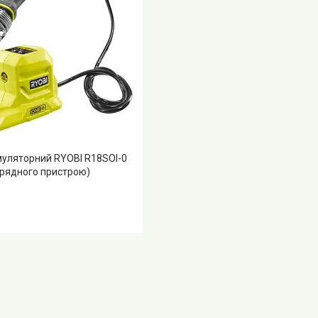
муляторний RYOBI R18SOI-0
арядного пристрою)