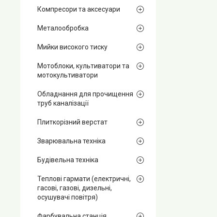
Компресори та аксесуари
Металообробка
Мийки високого тиску
Мотоблоки, культиватори та
мотокультиватори
Обладнання для прочищення
труб каналізації
Плиткорізний верстат
Зварювальна техніка
Будівельна техніка
Теплові гармати (електричні,
гасові, газові, дизельні,
осушувачі повітря)
Фарбувальна станція