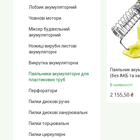
Лобзик акумуляторний
Човнові мотори
Міксер будівельний
акумуляторний
Ножиці вирубні листові
акумуляторні
Викрутка акумуляторна
Паяльник аку
Паяльники акумуляторні для
(без АКБ та з
пластикових труб
В наявності
Перфоратори
2 155,50 ₴
Пилки дискові ручні
Пилки дискові занурювальні
Пилки торцювальні
Пилки циркулярні