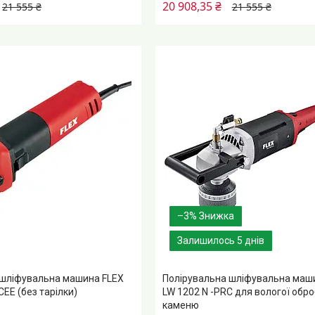
20 908,35 ₴
21 555 ₴
21 555 ₴
–3%
Залишилось 5 днів
 шліфувальна машина FLEX
Полірувальна шліфувальна маш
CEE (без тарілки)
LW 1202 N -PRC для вологої обр
каменю