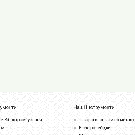
рументи
Наші інструменти
ти Вібротрамбування
Токарні верстати по металу
ри
Електролебідки