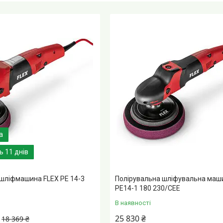
 11 днів
 шліфмашина FLEX PE 14-3
Полірувальна шліфувальна маш
PE14-1 180 230/CEE
В наявності
25 830 ₴
18 369 ₴