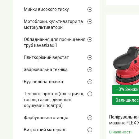
Мийки високого тиску
Мотоблоки, культиватори та
мотокультиватори
Обладнання для прочищення
труб каналізації
Плиткорізний верстат
Зварювальна техніка
Будівельна техніка
–3%
Теплові гармати (електричні,
гасові, газові, дизельні,
Залишилось
осушувачі повітря)
Полірувальна
Фарбувальна станція
машина FLEX X
Витратний матеріал
В наявності