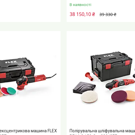
В наявності
38 150,10 ₴
39 330 ₴
 ексцентрикова машина FLEX
Полірувальна шліфувальна маш