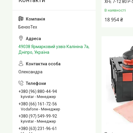
XFE 7-12 80 P
В наявності
18 954 ₴
БензоТех
49038 Ярмарковий узвіз Калініна 7а,
Дніпро, Україна
Олександра
+380 (96) 880-44-94
kyivstar - Менеджер
+380 (66) 161-72-56
Vodafone - Менеджер
+380 (97) 549-99-92
kyivstar - Менеджер
+380 (63) 231-96-61