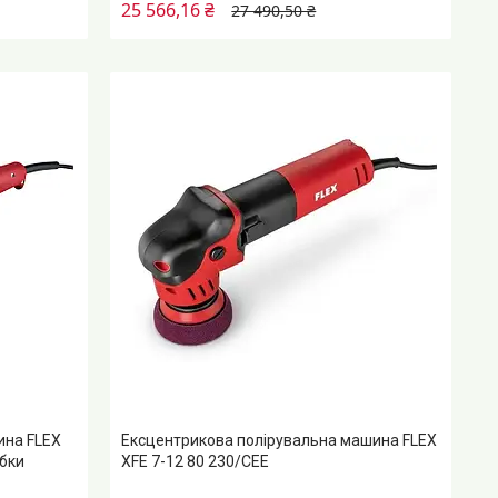
25 566,16 ₴
27 490,50 ₴
ина FLEX
Ексцентрикова полірувальна машина FLEX
обки
XFE 7-12 80 230/CEE