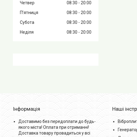
Четвер
08:30
20:00
Пʼятниця
08:30
20:00
Субота
08:30
20:00
Неділя
08:30
20:00
Інформація
Наші інст
Доставимо без передоплати до будь-
Вібропли
якого міста! Оплата при отриманні!
Генерато
Доставка товару провадиться у всі