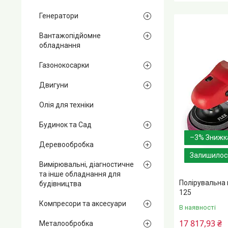
Генератори
Вантажопідйомне
обладнання
Газонокосарки
Двигуни
Олія для техніки
Будинок та Сад
–3%
Деревообробка
Залишилось
Вимірювальні, діагностичне
та інше обладнання для
Полірувальна
будівництва
125
Компресори та аксесуари
В наявності
17 817,93 ₴
Металообробка