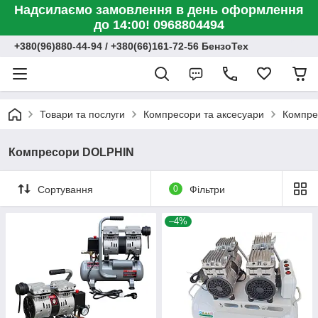
Надсилаємо замовлення в день оформлення
до 14:00! 0968804494
+380(96)880-44-94 / +380(66)161-72-56 БензоТех
Товари та послуги
Компресори та аксесуари
Компре
Компресори DOLPHIN
Сортування
0
Фільтри
–4%