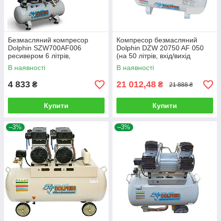
Безмасляний компресор
Компресор безмасляний
Dolphin SZW700AF006
Dolphin DZW 20750 AF 050
ресивером 6 літрів,
(на 50 літрів, вхід/вихід
продуктивністю 160/95 л/хв.
296/110 л/хв.)
В наявності
В наявності
4 833
21 012,48
₴
₴
21 888 ₴
Купити
Купити
–3%
–3%