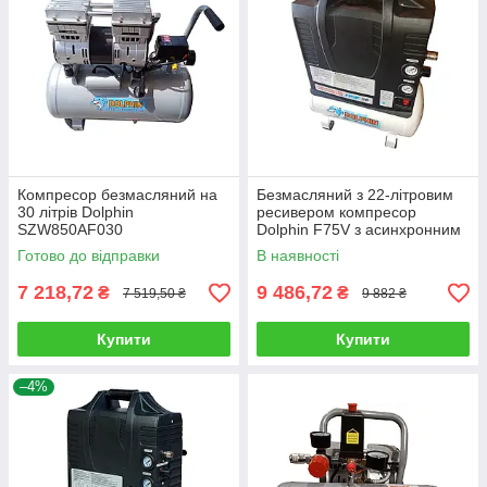
Компресор безмасляний на
Безмасляний з 22-літровим
30 літрів Dolphin
ресивером компресор
SZW850AF030
Dolphin F75V з асинхронним
продуктивністю 205/125 л/хв.
двигуном, продуктивністю
Готово до відправки
В наявності
148/55 л/хв.
7 218,72
9 486,72
₴
₴
7 519,50 ₴
9 882 ₴
Купити
Купити
–4%