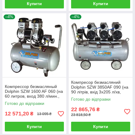
Купити
Купити
–4%
–4%
Компресор безмасляний
Компрессор безмасляный
Dolphin SZW 3850AF 090 (на
Dolphin SZW 1600 AF 060 (на
90 літрів, вхід 3х205 л/хв,
60 литров, вход 380 л/мин.,
вихід 3х125 л/хв.)
Готово до відправки
выход 235 л/мин.)
Готово до відправки
22 865,76
₴
12 571,20
₴
13 095 ₴
23 818,50 ₴
Купити
Купити