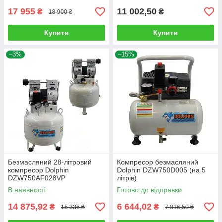
17 955
11 002,50
₴
₴
18 900 ₴
Купити
Купити
–3%
–15%
Безмасляний 28-літровий
Компресор безмасляний
компресор Dolphin
Dolphin DZW750D005 (на 5
DZW750AF028VP
літрів)
продуктивністю 148 л/хв.
В наявності
Готово до відправки
14 875,92
6 644,02
₴
₴
15 336 ₴
7 816,50 ₴