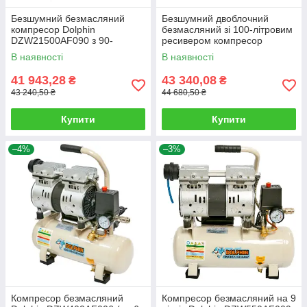
Безшумний безмасляний
Безшумний двоблочний
компресор Dolphin
безмасляний зі 100-літровим
DZW21500AF090 з 90-
ресивером компресор
літровим ресивером
Dolphin DZW2500AF100
В наявності
В наявності
продуктивністю на вході 520
продуктивністю 520 л/хв.
л/хв.
41 943,28
43 340,08
₴
₴
43 240,50 ₴
44 680,50 ₴
Купити
Купити
–4%
–3%
Компресор безмасляний
Компресор безмасляний на 9