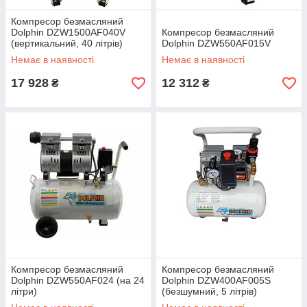
Компресор безмасляний
Dolphin DZW1500AF040V
Компресор безмасляний
(вертикальний, 40 літрів)
Dolphin DZW550AF015V
Немає в наявності
Немає в наявності
17 928
12 312
₴
₴
Компресор безмасляний
Компресор безмасляний
Dolphin DZW550AF024 (на 24
Dolphin DZW400AF005S
літри)
(безшумний, 5 літрів)