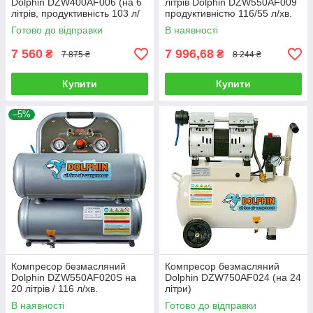
Dolphin DZW400AF006 (на 6
літрів Dolphin DZW550AF009
літрів, продуктивність 103 л/
продуктивністю 116/55 л/хв.
хв.)
Готово до відправки
В наявності
7 560
7 996,68
₴
₴
7 875 ₴
8 244 ₴
Купити
Купити
–5%
Компресор безмасляний
Компресор безмасляний
Dolphin DZW550AF020S на
Dolphin DZW750AF024 (на 24
20 літрів / 116 л/хв.
літри)
В наявності
Готово до відправки