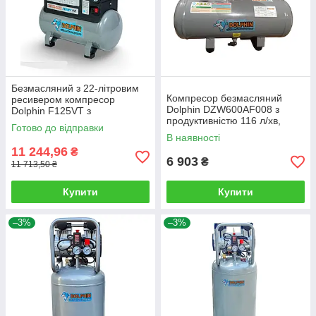
Безмасляний з 22-літровим
Компресор безмасляний
ресивером компресор
Dolphin DZW600AF008 з
Dolphin F125VT з
продуктивністю 116 л/хв,
асинхронним двигуном
Готово до відправки
ресивером на 8 літрів
продуктивністю 215/95 л/хв.
В наявності
11 244,96
₴
6 903
₴
11 713,50 ₴
Купити
Купити
–3%
–3%