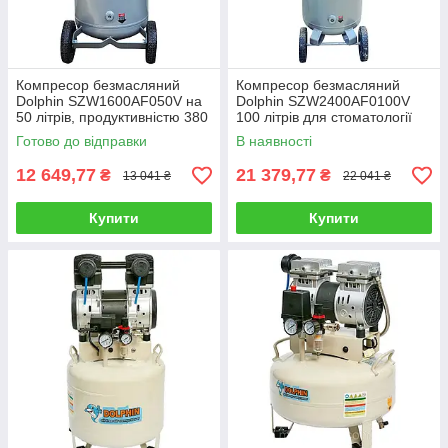
Компресор безмасляний
Компресор безмасляний
Dolphin SZW1600AF050V на
Dolphin SZW2400AF0100V
50 літрів, продуктивністю 380
100 літрів для стоматології
л/хв.
продуктивністю 530/300 л/хв
Готово до відправки
В наявності
12 649,77
21 379,77
₴
₴
13 041 ₴
22 041 ₴
Купити
Купити