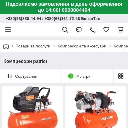
Надсилаємо замовлення в день оформлення
до 14:00! 0968804494
+380(96)880-44-94 / +380(66)161-72-56 БензоТех
Товари та послуги
Компресори та аксесуари
Компре
Компресори patriot
Сортування
0
Фільтри