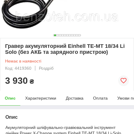
Гравер акумуляторний Einhell TE-MT 18/34 Li
Solo (без АКБ та зарядного пристрою)
Немає в наявності
Код: 4419360
Роздріб
3 930
₴
Опис
Характеристики
Доставка
Оплата
Умови п
Опис
Акумуляторний шліфувально-гравіювальний інструмент
лінійки Power X-Change system Einhell TE-MT 18/34 Li-Solo