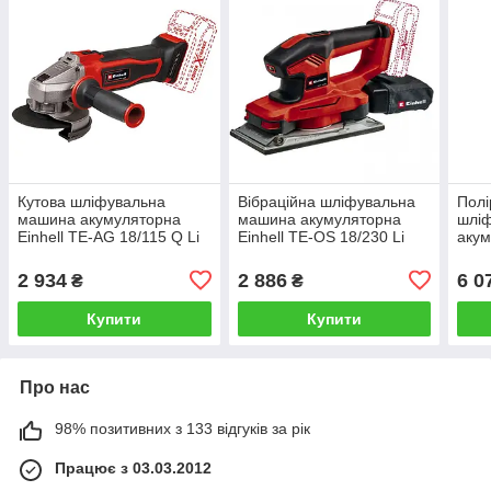
Кутова шліфувальна
Вібраційна шліфувальна
Полі
машина акумуляторна
машина акумуляторна
шлі
Einhell TE-AG 18/115 Q Li
Einhell TE-OS 18/230 Li
акум
Solo без АКБ та зарядного
Solo (без АКБ і зарядного)
CP 1
пристрою
АКБ 
2 934
2 886
6 0
₴
₴
Купити
Купити
Про нас
98% позитивних з 133 відгуків за рік
Працює з 03.03.2012