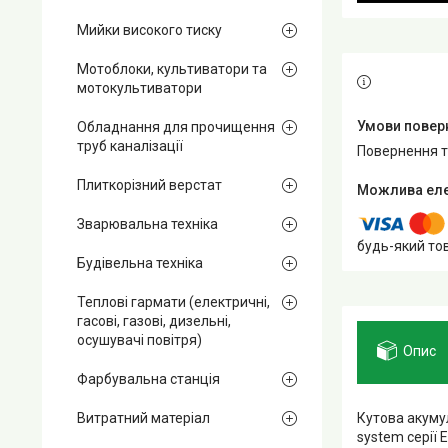
Мийки високого тиску
Мотоблоки, культиватори та
мотокультиватори
Обладнання для прочищення
труб каналізації
повернення 
Плиткорізний верстат
Зварювальна техніка
будь-який то
Будівельна техніка
Теплові гармати (електричні,
гасові, газові, дизельні,
осушувачі повітря)
Опис
Фарбувальна станція
Кутова акумул
Витратний матеріал
system серії 