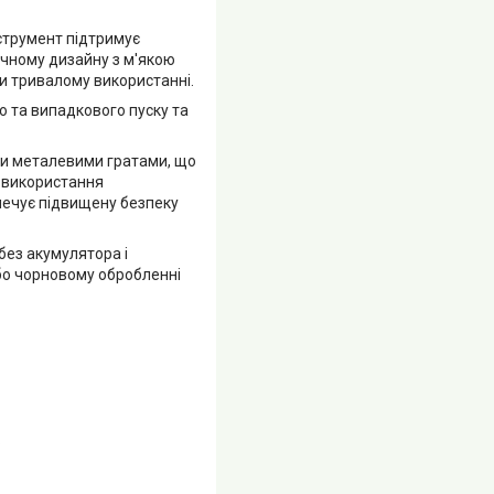
нструмент підтримує
ічному дизайну з м'якою
и тривалому використанні.
о та випадкового пуску та
ми металевими гратами, що
з використання
печує підвищену безпеку
без акумулятора і
або чорновому обробленні
.