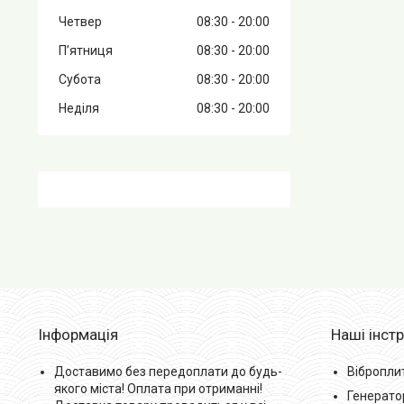
Четвер
08:30
20:00
Пʼятниця
08:30
20:00
Субота
08:30
20:00
Неділя
08:30
20:00
Інформація
Наші інст
Доставимо без передоплати до будь-
Вібропли
якого міста! Оплата при отриманні!
Генерато