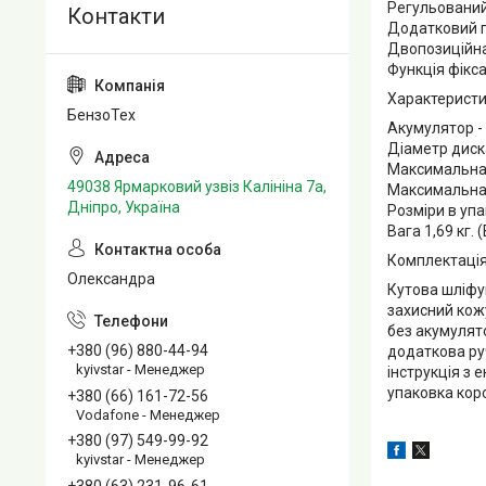
Регульований
Додатковий п
Двопозиційна
Функція фікса
Характеристи
БензоТех
Акумулятор - Ні
Діаметр диск
Максимальна 
49038 Ярмарковий узвіз Калініна 7а,
Максимальна 
Дніпро, Україна
Розміри в упак
Вага 1,69 кг. (
Комплектація
Олександра
Кутова шліфув
захисний кож
без акумулят
+380 (96) 880-44-94
додаткова ру
kyivstar - Менеджер
інструкція з 
упаковка кор
+380 (66) 161-72-56
Vodafone - Менеджер
+380 (97) 549-99-92
kyivstar - Менеджер