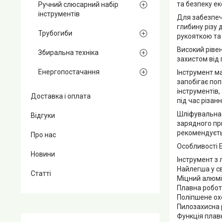
та безпеку ек
Ручний слюсарний набір
інструментів
Для забезпече
глибину різу
Трубогиби
рукояткою та
Високий ріве
Збиральна техніка
захистом від
Енергопостачання
Інструмент м
запобігає по
інструментів
Доставка і оплата
під час різанн
Шліфувальна 
Відгуки
зарядного пр
рекомендуєть
Про нас
Особливості E
Новини
Інструмент з 
Найлегша у с
Статті
Міцний алюмі
Плавна робот
Поліпшене ох
Пилозахисна 
Функція плавн