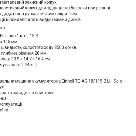
 металевий захисний кожух.
ластиковий кожух для підвищеної безпеки при різанні.
 додаткова ручка з м'яким покриттям.
ції шпинделя для швидкої заміни дисків.
ка:
, Li-ion 1 шт. - 18 В
а 115 мм.
швидкість холостого ходу 8500 об/хв.
глибина різання 28 мм.
овці 30.9 × 14.7 × 16.4 см.
В упаковці 2,44 кг.)
:
альна машина акумуляторна Einhell TE-AG 18/115-2 Li - Solo
ух
ора та зарядного пристрою
чка
експлуатації
обка