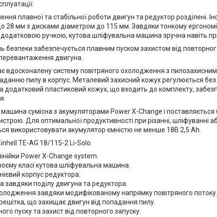
сплуатації.
ння плавної та стабільної роботи двигун та редуктор розділені. І
 до 28 мм з дисками діаметром до 115 мм. Завдяки тонкому ергоном
 додатковою ручкою, кутова шліфувальна машина зручна навіть пр
нь безпеки забезпечується плавним пуском захистом від повторног
 перевантаження двигуна.
ає вдосконалену систему повітряного охолодження з пилозахисни
паданню пилу в корпус. Металевий захисний кожух регулюється бе
, а додатковий пластиковий кожух, що входить до комплекту, забез
я.
машина сумісна з акумуляторами Power X-Change і поставляється 
истрою. Для оптимальної продуктивності при різанні, шліфуванні 
ся використовувати акумулятор ємністю не менше 18В 2,5 Аh.
inhell TE-AG 18/115-2 Li-Solo:
лінійки Power X-Change system.
воєму класі кутова шліфувальна машина.
нієвий корпус редуктора.
а завдяки поділу двигуна та редуктора.
олодження завдяки модифікованому напрямку повітряного потоку
решітка, що захищає двигун від попадання пилу.
ого пуску та захист від повторного запуску.