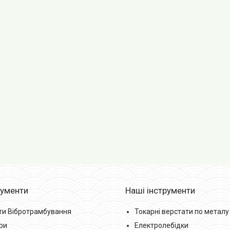
рументи
Наші інструменти
ти Вібротрамбування
Токарні верстати по металу
ри
Електролебідки