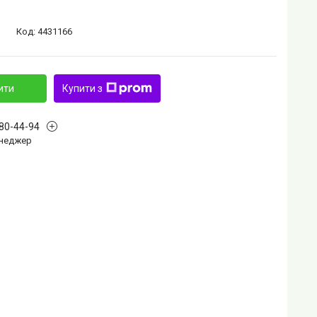
Код:
4431166
ити
Купити з
880-44-94
Менеджер