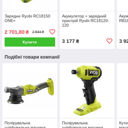
Зарядне Ryobi RC18150
Акумулятор + зарядний
Акум
ONE+
пристрій Ryobi RC18120-
RB1
120
2 701,80
₴
2 844 ₴
3 177
3 9
₴
Купити
Подібні товари компанії
Полірувальна
Полірувальна
Куто
шліфувальна машина
шліфувальна машина
маш