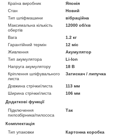
Країна виробник
Японія
Стан
Новий
Тип шліфмашини
вібраційна
Максимальна кількість
12000 об/хв
обертів
Вага
1.2 кг
Гарантійний термін
12 міс
Живлення
Акумулятор
Тип акумулятора
Li-Ion
Напруга акумулятору
18 В
Кріплення шліфувального
Затискач / липучка
листа
Довжина стрічки/листа
113 мм
Ширина стрічки/листа
106 мм
Додаткові функції
Підключення
Так
пилозбірника/пилососа
Комплектація
Тип упаковки
Картонна коробка