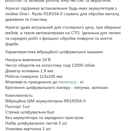
роботою та залишає робочу зону чистою та акуратною.
Агрегат підтримує встановлення будь-яких акумуляторів з
лінійки One+. Ryobi R18SS4-0 служить для обробки металу,
деревини та пластику.
Агрегат дуже актуальний для столярного цеху, при збиранні
меблів, а також автомалярами на СТО. Ідеальна для легких
та середніх робіт з фінішної обробки поверхні та зняття
фарби.
Характеристика вібраційної шліфувальної машини:
Напруга живлення 18 В
Число оборотів на холостому ході 12000 об/хв.
Діаметр коливань 1,8 мм.
Робоча поверхня 113х106 мм.
Можливість приєднання до
пилососу
- ні
Кріплення шліфувального паперу - липучка, затискач
Комплектність:
Вібраційна ШМ акумуляторна RR18SS4-0
Паспорт 1шт.
Стрічка шліфувальна 6шт.
Без акумулятора та зарядного пристрою
Набір шліфувальних листів 3 шт.
Упаковка картонна 1 шт.