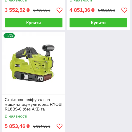
В наявності
В наявності
3 552,52
4 851,36
₴
₴
3 739,50 ₴
5 053,50 ₴
Купити
Купити
–3%
Стрічкова шліфувальна
машина акумуляторна RYOBI
R18BS-0 (без АКБ та
зарядного пристрою)
В наявності
5 853,46
₴
6 034,50 ₴