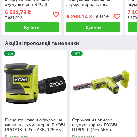
акумуляторна RYOBI
акумуляторна кутова
акум
R18P-0 (без АКБ та
Ryobi RDG18C-0 (без АКБ
18.0
6 532,78
7 1
₴
зарядного пристрою)
і зарядного пристрою)
заря
6 268,14
₴
6 462 ₴
7 024,50 ₴
7 870
Купити
Купити
Акційні пропозиції та новинки
–5%
–4%
Ексцентрикова шліфувальна
Стрічковий напилок
машина акумуляторна RYOBI
акумуляторний RYOBI
RROS18-0 (без АКБ, 125 мм,
R18PF-0 (без АКБ та
коливання 2.5 мм)
зарядного пристрою)