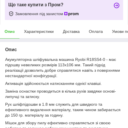
Що таке купити з Пром?
Замовлення під захистом
Опис
Характеристики
Доставка
Оплата
Умови п
Опис
Акумуляторна шліфувальна машина Ryobi R18SS4-0 - має
підошву невеликих розмірів 113х106 мм. Такий підхід
реалізації дозволить добре справлятися навіть з поверхнями
нестандартної конфігурації.
Активація здійснюється натисканням однієї клавіші.
Заміна оснастки проводиться в кілька рухів завдяки основі-
липучці та затиску.
Рух шліфпідошви в 1.8 мм служить для швидкого та
ефективного видалення матеріалу, таким чином забирається
до 150 гр. матеріалу за годину.
Мішок для збору пилу ефективно справляється зі своєю