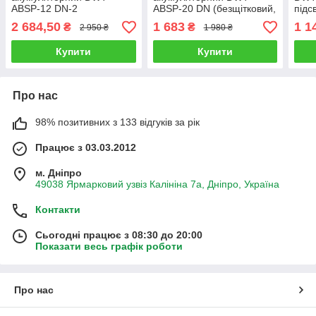
ABSP-12 DN-2
ABSP-20 DN (безщітковий,
підс
(безщітковий, АКБ 12 В/2
без АКБ та зарядного)
2 684,50
1 683
1 1
₴
₴
2 950 ₴
1 980 ₴
Ач, зарядне)
Купити
Купити
Про нас
98% позитивних з 133 відгуків за рік
Працює з 03.03.2012
м. Дніпро
49038 Ярмарковий узвіз Калініна 7а, Дніпро, Україна
Контакти
Сьогодні працює з 08:30 до 20:00
Показати весь графік роботи
Про нас