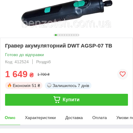
Гравер акумуляторний DWT AGSP-07 TB
Готово до відправки
Код: 412524
Роздріб
1 649
₴
1 700 ₴
Економія
51 ₴
Залишилось
7 днів
Купити
Опис
Характеристики
Доставка
Оплата
Умови п