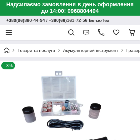
Надсилаємо замовлення в день оформлення
до 14:00! 0968804494
+380(96)880-44-94 / +380(66)161-72-56 БензоТех
Товари та послуги
Акумуляторний інструмент
Граве
–3%