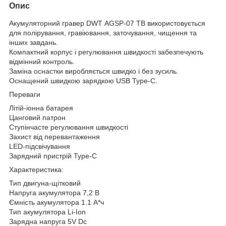
Опис
Акумуляторний гравер DWT AGSP-07 TB використовується
для полірування, гравіювання, заточування, чищення та
інших завдань.
Компактний корпус і регулювання швидкості забезпечують
відмінний контроль.
Заміна оснастки виробляється швидко і без зусиль.
Оснащений швидкою зарядкою USB Type-C.
Переваги
Літій-іонна батарея
Цанговий патрон
Ступінчасте регулювання швидкості
Захист від перевантаження
LED-підсвічування
Зарядний пристрій Type-C
Характеристика:
Тип двигуна-щітковий
Напруга акумулятора 7,2 В
Ємність акумулятора 1.1 А*ч
Тип акумулятора Li-Ion
Зарядна напруга 5V Dc