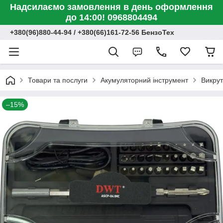
Надсилаємо замовлення в день оформлення
до 14:00! 0968804494
+380(96)880-44-94 / +380(66)161-72-56 БензоТех
Товари та послуги
Акумуляторний інструмент
Викрут
–15%