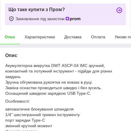
Що таке купити з Пром?
Замовлення під захистом
Опис
Характеристики
Доставка
Оплата
Умови п
Опис
Акумуляторна викрутка DWT ASCP-04 IMC зручний,
компактний та потужний інструмент - підійде для різних
завдань
Зручна обгумована рукоятка не ковзає в руці.
Заміна оснастки проводиться швидко і без зусиль.
Оснащений швидкою зарядкою USB Type-C.
Особливості:
автоматичне блокування шпинделя
1/4" шестигранний тримач інструменту
порт зарядки Type-C
змінний крутний момент