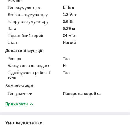
момент
Тип акумулятора
Li-Ion
Ємність акумулятору
1.3 А. г
Напруга акумулятору
3.6 В
Вага
0.29 кг
Гарантійний термін
24 міс
Стан
Новий
Додаткові функції
Реверс
Так
Блокування шпинделя
Ні
Підсвічування робочої
Так
зони
Комплектація
Тип упаковки
Паперова коробка
Приховати
Умови доставки