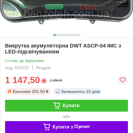
Викрутка акумуляторна DWT ASCP-04 IMC з
LED-підсвічуванням
Готово до відправки
Код: 412525
Роздріб
1 147,50
₴
1 350 ₴
Економія
202.50 ₴
Залишилось
10 днів
Купити
або
Купити з