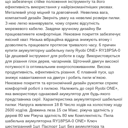
що забезпечує стійке положення інструменту та його
ефективність використання у найрізноманітніших умовах.
Металевий упор міцний та довговічний. Невелика вага,
компактний дизайн Зверніть увагу на невеликі розміри пилки.
З нею легко маневрувати, чому сприяє відсутність
мережевого кабелю. Завдяки зручному дизайну Ви
працюватимете комфортніше. Нековзне покриття забезпечує
якісний хват. Низька вібраційна віддача знижують втому і
дозволяють працювати протягом тривалого часу. 6 причин
купити акумуляторну шабельну пилу Ryobi ONE+ RY18PSA-0
Це дешевий інструмент для роботи в саду. Використовується
для різання гілок дерев, чагарників. Щіточний двигун високої
потужності із оптимальним енергоспоживанням. Висока
продуктивність, ефективність різання. Є плавний пуск, що
знижує навантаження на двигун і робить пили м'якою.
Нековзне покриття та ергономічний дизайн рукоятки сприяє
комфортній роботі з пилкою. Належить до серії Ryobi ONE+,
яка використовує однаковий акумулятор для будь-якого
представника серії. Характеристика акумуляторної шабельної
пилки: Напруга живлення 18 В Число ходів на холостому ходу
2600 ход/хв. Довжина леза 15 см Макс. ріжуча здатність у
дереві 80 мм Ріжуча здатність 80 мм Комплектність: Пила
шабельна акумуляторна RY18PSA-0 ONE+ Ключ
шестигранний 1шт. Паспорт 1шт. Без акумулятора та