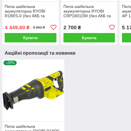
Пила шабельна
Пила шабельна
Пил
акумуляторна RYOBI
акумуляторна RYOBI
акум
R18RS-0 (без АКБ та
CRP1801DM (без АКБ та
AP 1
зарядного пристрою)
зарядного пристрою)
АКБ 
прис
4 449,60
2 700
5 1
₴
₴
5 562 ₴
Купити
Купити
Акційні пропозиції та новинки
–20%
Пила шабельна
акумуляторна RYOBI R18RS-