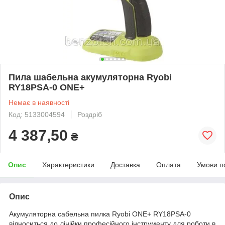
Пила шабельна акумуляторна Ryobi
RY18PSA-0 ONE+
Немає в наявності
Код: 5133004594
Роздріб
4 387,50
₴
Опис
Характеристики
Доставка
Оплата
Умови п
Опис
Акумуляторна сабельна пилка Ryobi ONE+ RY18PSA-0
відноситься до лінійки професійного інструменту для роботи в