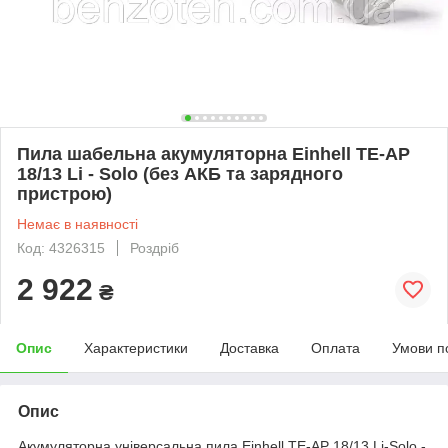
Пила шабельна акумуляторна Einhell TE-AP
18/13 Li - Solo (без АКБ та зарядного
пристрою)
Немає в наявності
Код: 4326315
Роздріб
2 922
₴
Опис
Характеристики
Доставка
Оплата
Умови п
Опис
Акумуляторна універсальна пила Einhell TE-AP 18/13 Li-Solo -