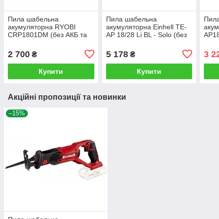
Пила шабельна
Пила шабельна
Пил
акумуляторна RYOBI
акумуляторна Einhell TE-
акум
CRP1801DM (без АКБ та
AP 18/28 Li BL - Solo (без
AP18
зарядного пристрою)
АКБ та зарядного
та з
пристрою)
2 700
5 178
3 2
₴
₴
Купити
Купити
Акційні пропозиції та новинки
–15%