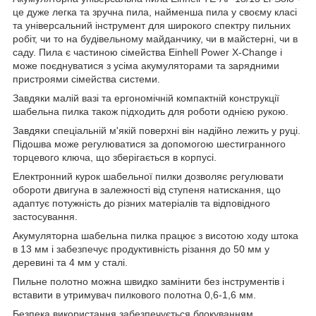
це дуже легка та зручна пила, найменша пила у своєму класі
та універсальний інструмент для широкого спектру пильних
робіт, чи то на будівельному майданчику, чи в майстерні, чи в
саду. Пила є частиною сімейства Einhell Power X-Change і
може поєднуватися з усіма акумуляторами та зарядними
пристроями сімейства системи.
Завдяки малій вазі та ергономічній компактній конструкції
шабельна пилка також підходить для роботи однією рукою.
Завдяки спеціальній м'якій поверхні він надійно лежить у руці.
Підошва може регулюватися за допомогою шестигранного
торцевого ключа, що зберігається в корпусі.
Електронний курок шабельної пилки дозволяє регулювати
обороти двигуна в залежності від ступеня натискання, що
адаптує потужність до різних матеріалів та відповідного
застосування.
Акумуляторна шабельна пилка працює з висотою ходу штока
в 13 мм і забезпечує продуктивність різання до 50 мм у
деревині та 4 мм у сталі.
Пильне полотно можна швидко замінити без інструментів і
вставити в утримувач пилкового полотна 0,6-1,6 мм.
Безпека використання забезпечується блокуванням