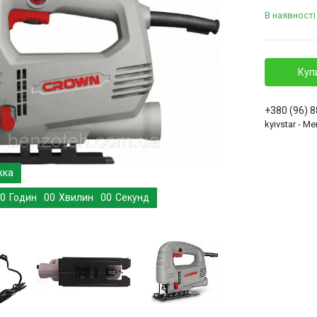
В наявності
Куп
+380 (96) 
kyivstar - 
0
Годин
0
0
Хвилин
0
0
Секунд