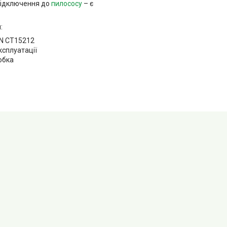
підключення до
пилососу
– є
:
 CT15212
експлуатації
обка