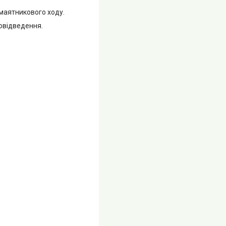
 маятникового ходу.
овідведення.