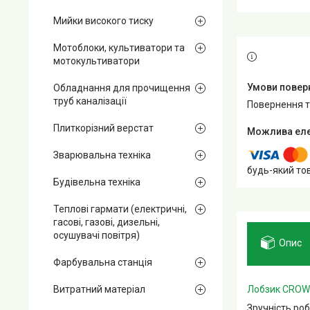
Мийки високого тиску
Мотоблоки, культиватори та
мотокультиватори
Обладнання для прочищення
труб каналізації
повернення 
Плиткорізний верстат
Зварювальна техніка
будь-який то
Будівельна техніка
Теплові гармати (електричні,
гасові, газові, дизельні,
осушувачі повітря)
Опис
Фарбувальна станція
Лобзик CRO
Витратний матеріал
Зручність роб