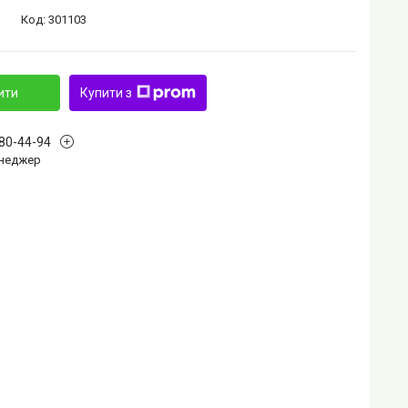
Код:
301103
ити
Купити з
880-44-94
Менеджер