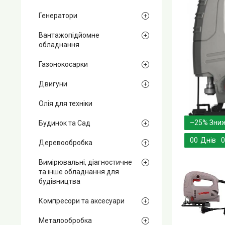
Генератори
Вантажопідйомне
обладнання
Газонокосарки
Двигуни
Олія для техніки
–25%
Будинок та Сад
0
0
Днів
0
Деревообробка
Вимірювальні, діагностичне
та інше обладнання для
будівництва
Компресори та аксесуари
Металообробка