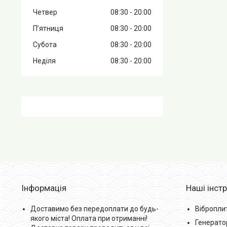
Четвер
08:30
20:00
Пʼятниця
08:30
20:00
Субота
08:30
20:00
Неділя
08:30
20:00
Інформація
Наші інст
Доставимо без передоплати до будь-
Вібропли
якого міста! Оплата при отриманні!
Генерато