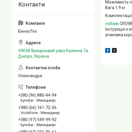
Можливість 
Вага 1.9 кг.
Комплектація
лобзик
CROWN
Інструкція з 
БензоТех
упаковка кор
49038 Ярмарковий узвіз Калініна 7а,
Дніпро, Україна
Олександра
+380 (96) 880-44-94
kyivstar - Менеджер
+380 (66) 161-72-56
Vodafone - Менеджер
+380 (97) 549-99-92
kyivstar - Менеджер