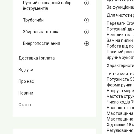
Ручний слюсарний набір
За функціона
інструментів
Для чистоти 
Трубогиби
Переваги Cr
Потужний дви
Збиральна техніка
Невелика ваг
Заміна пилки 
Енергопостачання
Робота від по
Похилий розп
Зручна рукоя
Доставка і оплата
Характеристи
Відгуки
Тип - з маят
Потужність 5
Про нас
Форма ручки 
Напруга мере
Новини
Частота струм
Число ходів 7
Статті
Наявність шви
Мах товщина 
Мах товщина 
Хід пилки 18 
Регулювання 