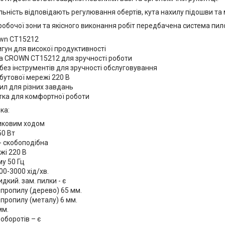
льність відповідають регулювання обертів, кута нахилу підошви та
робочої зони та якісного виконання робіт передбачена система пил
own CT15212
гун для високої продуктивності
а CROWN CT15212 для зручності роботи
без інструментів для зручності обслуговування
бутової мережі 220 В
ил для різних завдань
тка для комфортної роботи
ка:
никовим ходом
50 Вт
- скобоподібна
жі 220 В
у 50 Гц
00-3000 хід/хв.
дкий. зам. пилки - є
пропилу (дерево) 65 мм.
пропилу (металу) 6 мм.
мм.
оборотів – є