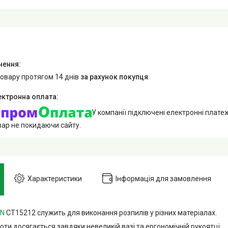
товару протягом 14 днів
за рахунок покупця
У компанії підключені електронні плате
вар не покидаючи сайту.
Характеристики
Інформація для замовлення
WN
CT15212 служить для виконання розпилів у різних матеріалах.
оти досягається завдяки невеликій вазі та ергономічній рукоятці.