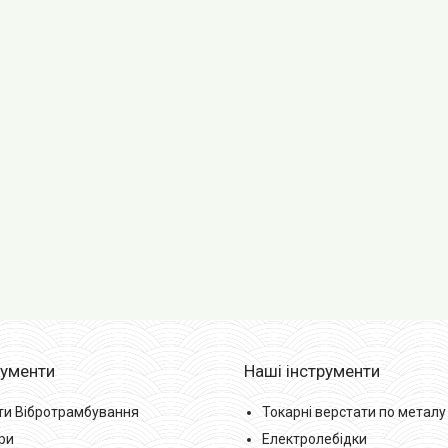
рументи
Наші інструменти
ти Вібротрамбування
Токарні верстати по металу
ри
Електролебідки