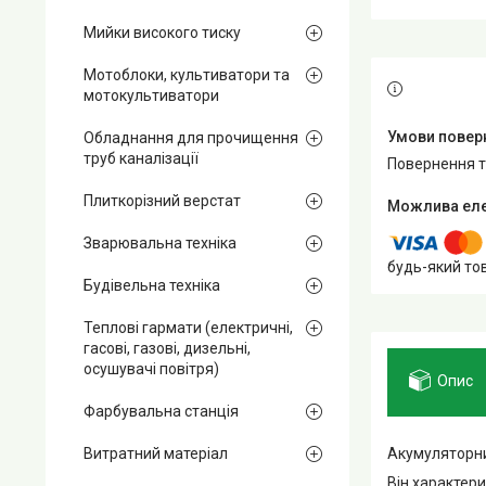
Мийки високого тиску
Мотоблоки, культиватори та
мотокультиватори
Обладнання для прочищення
труб каналізації
повернення 
Плиткорізний верстат
Зварювальна техніка
будь-який то
Будівельна техніка
Теплові гармати (електричні,
гасові, газові, дизельні,
осушувачі повітря)
Опис
Фарбувальна станція
Акумуляторн
Витратний матеріал
Він характер