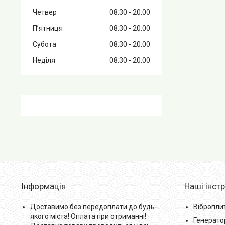
Четвер
08:30
20:00
Пʼятниця
08:30
20:00
Субота
08:30
20:00
Неділя
08:30
20:00
Інформація
Наші інст
Доставимо без передоплати до будь-
Вібропли
якого міста! Оплата при отриманні!
Генерато