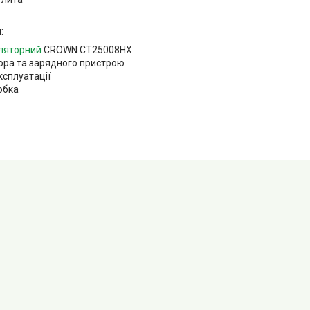
:
ляторний
CROWN CT25008HX
ора та зарядного пристрою
експлуатації
обка