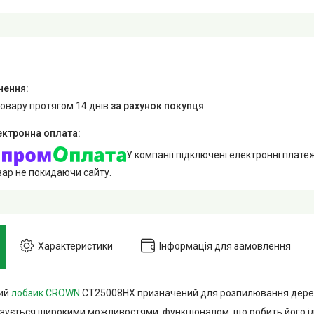
товару протягом 14 днів
за рахунок покупця
У компанії підключені електронні плате
вар не покидаючи сайту.
Характеристики
Інформація для замовлення
ий
лобзик CROWN
CT25008HX призначений для розпилювання дерев
изується широкими можливостями, функціоналом, що робить його 