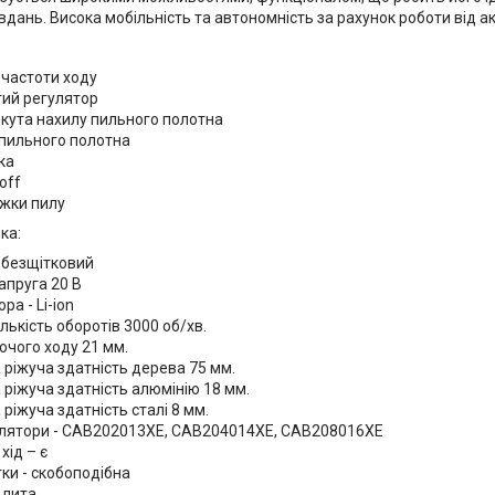
дань. Висока мобільність та автономність за рахунок роботи від а
частоти ходу
тий регулятор
кута нахилу пильного полотна
 пильного полотна
ка
off
жки пилу
ка:
 безщітковий
апруга 20 В
ра - Li-ion
лькість оборотів 3000 об/хв.
чого ходу 21 мм.
ріжуча здатність дерева 75 мм.
ріжуча здатність алюмінію 18 мм.
іжуча здатність сталі 8 мм.
улятори - CAB202013XE, CAB204014XE, CAB208016XE
хід – є
ки - скобоподібна
 лита