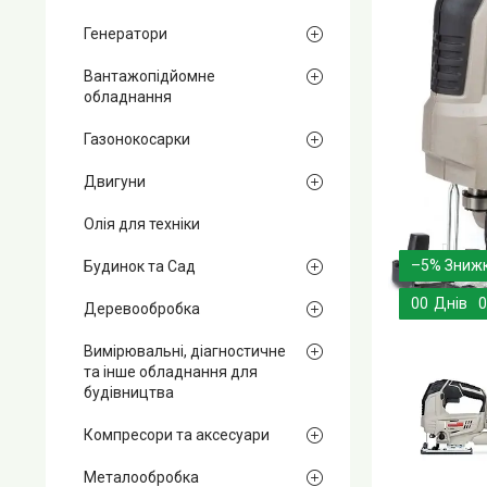
Генератори
Вантажопідйомне
обладнання
Газонокосарки
Двигуни
Олія для техніки
–5%
Будинок та Сад
0
0
Днів
0
Деревообробка
Вимірювальні, діагностичне
та інше обладнання для
будівництва
Компресори та аксесуари
Металообробка