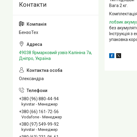
Вага 2 кг.
Комплектація
лобзик акуму
без акумулят
БензоТех
Інструкція з 
упаковка кор
49038 Ярмарковий узвіз Калініна 7а,
Дніпро, Україна
Олександра
+380 (96) 880-44-94
kyivstar - Менеджер
+380 (66) 161-72-56
Vodafone - Менеджер
+380 (97) 549-99-92
kyivstar - Менеджер