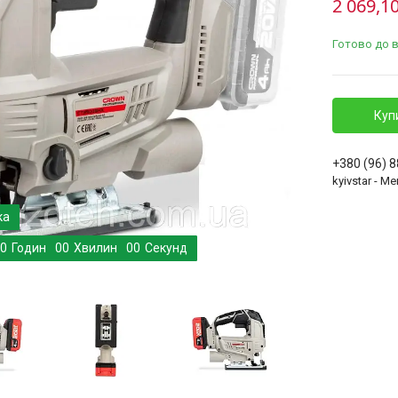
2 069,10
Готово до 
Куп
+380 (96) 
kyivstar - 
0
Годин
0
0
Хвилин
0
0
Секунд