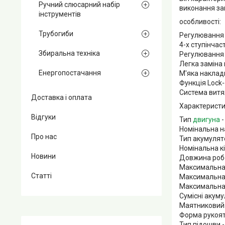
Ручний слюсарний набір
виконання зав
інструментів
особливості:
Трубогиби
Регулювання 
4-х ступінчас
Збиральна техніка
Регулювання 
Легка заміна
Енергопостачання
М'яка наклад
Функція Lock-
Система витя
Доставка і оплата
Характеристи
Відгуки
Тип
двигуна
-
Номінальна н
Про нас
Тип акумулято
Номінальна кі
Новини
Довжина робо
Максимальна 
Статті
Максимальна 
Максимальна р
Сумісні акум
Маятниковий 
Форма рукоят
Тип підошви -