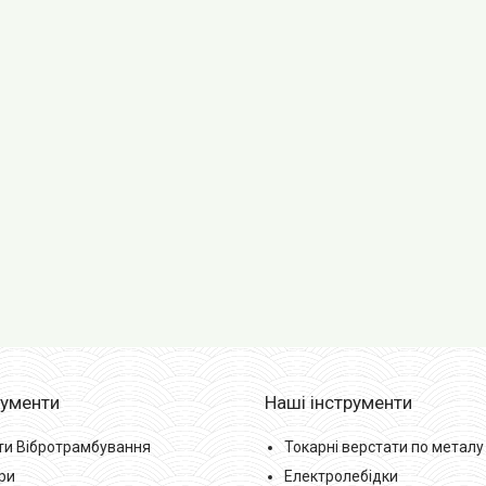
рументи
Наші інструменти
ти Вібротрамбування
Токарні верстати по металу
ри
Електролебідки