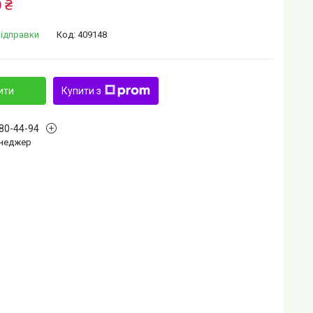
 ₴
відправки
Код:
409148
ити
Купити з
880-44-94
Менеджер