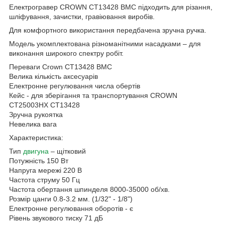
Електрогравер CROWN CT13428 BMC підходить для різання,
шліфування, зачистки, гравіювання виробів.
Для комфортного використання передбачена зручна ручка.
Модель укомплектована різноманітними насадками – для
виконання широкого спектру робіт.
Переваги Crown CT13428 BMC
Велика кількість аксесуарів
Електронне регулювання числа обертів
Кейс - для зберігання та транспортування CROWN
CT25003HX CT13428
Зручна рукоятка
Невелика вага
Характеристика:
Тип
двигуна
– щітковий
Потужність 150 Вт
Напруга мережі 220 В
Частота струму 50 Гц
Частота обертання шпинделя 8000-35000 об/хв.
Розмір цанги 0.8-3.2 мм. (1/32" - 1/8")
Електронне регулювання оборотів - є
Рівень звукового тиску 71 дБ