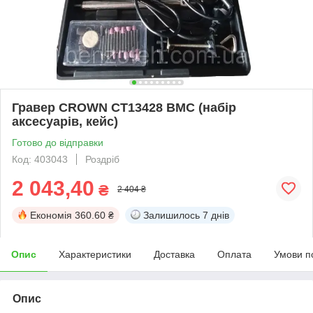
Гравер CROWN CT13428 BMC (набір
аксесуарів, кейс)
Готово до відправки
Код: 403043
Роздріб
2 043,40
₴
2 404 ₴
Економія
360.60 ₴
Залишилось
7 днів
Опис
Характеристики
Доставка
Оплата
Умови п
Опис