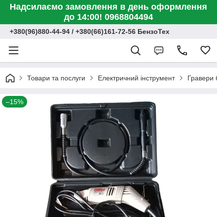
Надсилаємо замовлення в день оформлення
до 14:00! 0968804494
+380(96)880-44-94 / +380(66)161-72-56 БензоТех
Товари та послуги
Електричний інструмент
Гравери
–15%