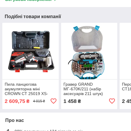
Подібні товари компанії
Пила ланцюгова
Гравер GRAND
Пер
акумуляторна міні
МГ-670K/211 (набір
CT1
CROWN CT 25019 XS-
аксесуарів 211 штук)
2BMC (щіткова, 2 АКБ 20
2 609,75
1 458
2 4
₴
₴
4 015 ₴
В/2 Ач та зарядне)
Про нас