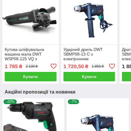
Кутова шліфувальна
Ударний дриль DWT
Дри
машина мала DWT
SBMP08-13 C з
SBM0
WSP08-125 VQ з
електронним
еле
регулюванням швидкості
регулюванням швидкості
регу
1 785
1 720,50
1 8
₴
₴
2 100 ₴
1 850 ₴
Купити
Купити
Акційні пропозиції та новинки
–20%
–7%