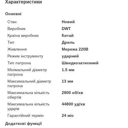
Характеристики
Основні
Стан
Новий
Виробник
DWT
Країна виробник
Китай
Тип
Дриль
Живлення
Мережа 220В
Режим інструменту
ударний
Тип патрона
Швидкозатискний
Мінімальний діаметр
1.5 мм
патрона
Максимальний діаметр
13 мм
патрона
Максимальна кількість
2800 об/хв
обертів
Максимальна кількість
44800 уд/хв
ударів
Гарантійний термін
24 міс
Додаткові функції