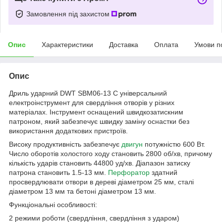
Замовлення під захистом
Опис
Характеристики
Доставка
Оплата
Умови п
Опис
Дриль ударний DWT SBM06-13 C універсальний
електроінструмент для свердління отворів у різних
матеріалах. Інструмент оснащений швидкозатискним
патроном, який забезпечує швидку заміну оснастки без
використання додаткових пристроїв.
Високу продуктивність забезпечує
двигун
потужністю 600 Вт.
Число оборотів холостого ходу становить 2800 об/хв, причому
кількість ударів становить 44800 уд/хв. Діапазон затиску
патрона становить 1.5-13 мм.
Перфоратор
здатний
просвердлювати отвори в дереві діаметром 25 мм, сталі
діаметром 13 мм та бетоні діаметром 13 мм.
Функціональні особливості:
2 режими роботи (свердління, свердління з ударом)