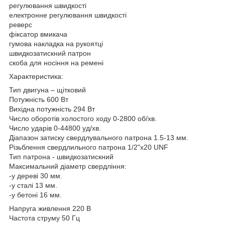
регулювання швидкості
електронне регулювання швидкості
реверс
фіксатор вмикача
гумова накладка на рукоятці
швидкозатискний патрон
скоба для носіння на ремені
Характеристика:
Тип двигуна – щітковий
Потужність 600 Вт
Вихідна потужність 294 Вт
Число оборотів холостого ходу 0-2800 об/хв.
Число ударів 0-44800 уд/хв.
Діапазон затиску свердлувального патрона 1.5-13 мм.
Різьблення свердлильного патрона 1/2"x20 UNF
Тип патрона - швидкозатискний
Максимальний діаметр свердління:
-у дереві 30 мм.
-у сталі 13 мм.
-у бетоні 16 мм.
Напруга живлення 220 В
Частота струму 50 Гц