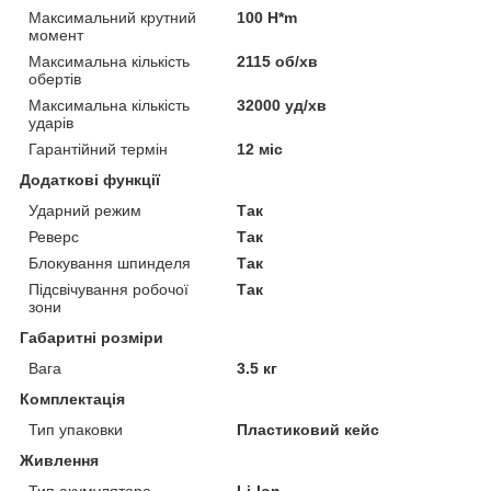
Максимальний крутний
100 H*m
момент
Максимальна кількість
2115 об/хв
обертів
Максимальна кількість
32000 уд/хв
ударів
Гарантійний термін
12 міс
Додаткові функції
Ударний режим
Так
Реверс
Так
Блокування шпинделя
Так
Підсвічування робочої
Так
зони
Габаритні розміри
Вага
3.5 кг
Комплектація
Тип упаковки
Пластиковий кейс
Живлення
Тип акумулятора
Li-Ion