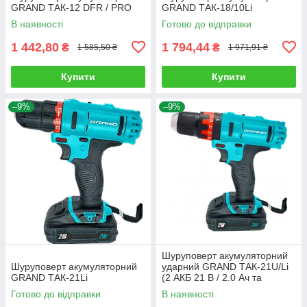
GRAND ТАК-12 DFR / PRO
GRAND ТАК-18/10Li
В наявності
Готово до відправки
1 442,80
1 794,44
₴
₴
1 585,50 ₴
1 971,91 ₴
Купити
Купити
–9%
–9%
Шуруповерт акумуляторний
Шуруповерт акумуляторний
ударний GRAND ТАК-21U/Li
GRAND ТАК-21Li
(2 АКБ 21 В / 2.0 Ач та
зарядне)
Готово до відправки
В наявності