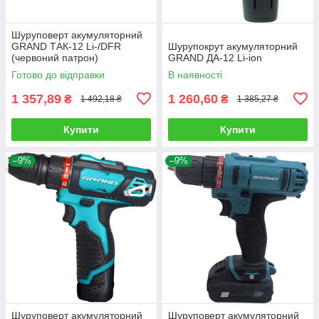
Шуруповерт акумуляторний
GRAND ТАК-12 Li-/DFR
Шурупокрут акумуляторний
(червоний патрон)
GRAND ДА-12 Li-ion
Готово до відправки
В наявності
1 357,89
1 260,60
₴
₴
1 492,18 ₴
1 385,27 ₴
Купити
Купити
–9%
–9%
Шуруповерт акумуляторний
Шуруповерт акумуляторний