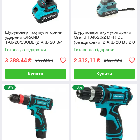
Шуруповерт акумуляторний
Шуруповерт акумуляторний
ударний GRAND
Grand ТАК-20/2 DFR BL
ТАК-20/13UBL (2 АКБ 20 В/4
(безщітковий, 2 АКБ 20 В / 2.0
A/h, зарядне, кейс)
Ач, знімний патрон)
Готово до відправки
Готово до відправки
3 388,44
2 312,11
₴
₴
3 850,50 ₴
2 627,40 ₴
Купити
Купити
–9%
–9%