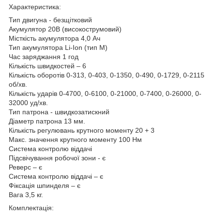
Характеристика:
Тип двигуна - безщітковий
Акумулятор 20В (високострумовий)
Місткість акумулятора 4,0 Ач
Тип акумулятора Li-Ion (тип М)
Час заряджання 1 год
Кількість швидкостей – 6
Кількість оборотів 0-313, 0-403, 0-1350, 0-490, 0-1729, 0-2115
об/хв.
Кількість ударів 0-4700, 0-6100, 0-21000, 0-7400, 0-26000, 0-
32000 уд/хв.
Тип патрона - швидкозатискний
Діаметр патрона 13 мм.
Кількість регулювань крутного моменту 20 + 3
Макс. значення крутного моменту 100 Нм
Система контролю віддачі
Підсвічування робочої зони - є
Реверс – є
Система контролю віддачі – є
Фіксація шпинделя – є
Вага 3,5 кг.
Комплектація: