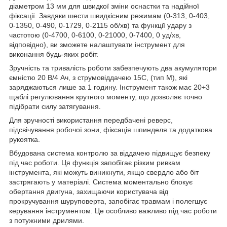
діаметром 13 мм для швидкої зміни оснастки та надійної
фіксації. Завдяки шести швидкісним режимам (0-313, 0-403,
0-1350, 0-490, 0-1729, 0-2115 об/хв) та функції удару з
частотою (0-4700, 0-6100, 0-21000, 0-7400, 0 уд/хв,
відповідно), ви зможете налаштувати інструмент для
виконання будь-яких робіт.
Зручність та тривалість роботи забезпечують два акумулятори
ємністю 20 В/4 Ач, з струмовіддачею 15С, (тип М), які
заряджаються лише за 1 годину. Інструмент також має 20+3
щаблі регулювання крутного моменту, що дозволяє точно
підібрати силу затягування.
Для зручності використання передбачені реверс,
підсвічування робочої зони, фіксація шпинделя та додаткова
рукоятка.
Вбудована система контролю за віддачею підвищує безпеку
під час роботи. Ця функція запобігає різким ривкам
інструмента, які можуть виникнути, якщо свердло або біт
застрягають у матеріалі. Система моментально блокує
обертання двигуна, захищаючи користувача від
прокручування шуруповерта, запобігає травмам і полегшує
керування інструментом. Це особливо важливо під час роботи
з потужними дрилями.