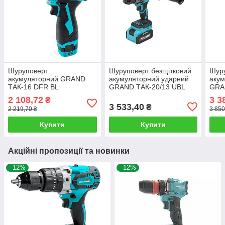
Шуруповерт
Шуруповерт безщітковий
Шур
акумуляторний GRAND
акумуляторний ударний
акум
ТАК-16 DFR BL
GRAND ТАК-20/13 UBL
GRA
(безщітковий, 2 АКБ 16 В /
HS-1 з 1 АКБ 20 В/4 Ач та
АКБ 
2 108,72
3 3
₴
2.0 Ач, зарядне, кейс)
зарядним
кейс
3 533,40
₴
2 219,70 ₴
3 850
Купити
Купити
Акційні пропозиції та новинки
–12%
–12%