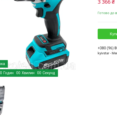
3 366 ₴
Готово до 
Куп
+380 (96) 
kyivstar - 
0
Годин
0
0
Хвилин
0
0
Секунд