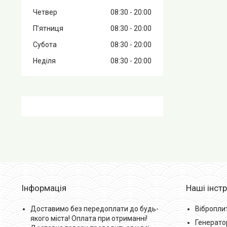
Четвер
08:30
20:00
Пʼятниця
08:30
20:00
Субота
08:30
20:00
Неділя
08:30
20:00
Інформація
Наші інст
Доставимо без передоплати до будь-
Вібропли
якого міста! Оплата при отриманні!
Генерато