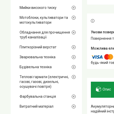
Мийки високого тиску
Мотоблоки, культиватори та
мотокультиватори
Обладнання для прочищення
труб каналізації
повернення 
Плиткорізний верстат
Зварювальна техніка
будь-який то
Будівельна техніка
Теплові гармати (електричні,
гасові, газові, дизельні,
осушувачі повітря)
Опис
Фарбувальна станція
Акумуляторн
Витратний матеріал
надійний інс