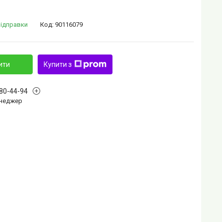
відправки
Код:
90116079
ити
Купити з
880-44-94
Менеджер