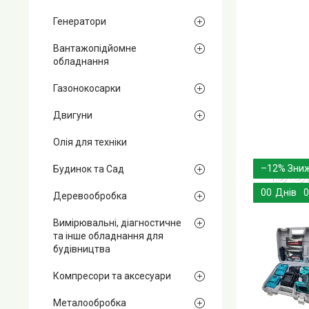
Генератори
Вантажопідйомне
обладнання
Газонокосарки
Двигуни
Олія для техніки
–12%
Будинок та Сад
0
0
Днів
0
Деревообробка
Вимірювальні, діагностичне
та інше обладнання для
будівництва
Компресори та аксесуари
Металообробка