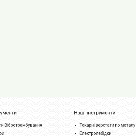
рументи
Наші інструменти
ти Вібротрамбування
Токарні верстати по металу
ри
Електролебідки