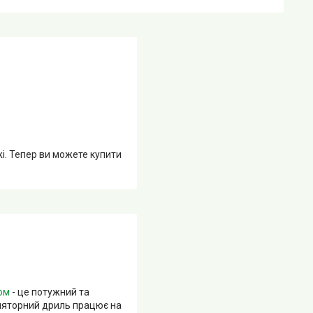
жі. Тепер ви можете купити
ом
- це потужний та
уляторний дриль працює на