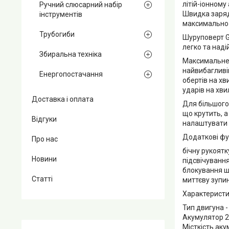
літій-іонном
Ручний слюсарний набір
Швидка заряд
інструментів
максимально
Трубогиби
Шуруповерт G
легко та наді
Збиральна техніка
Максимальне 
найвибагливіш
Енергопостачання
обертів на хв
ударів на хви
Доставка і оплата
Для більшого
що крутить, 
Відгуки
налаштувати 
Додаткові фу
Про нас
бічну рукоятк
Новини
підсвічуванн
блокування ш
Статті
миттєву зупин
Характеристи
Тип двигуна 
Акумулятор 2
Місткість аку