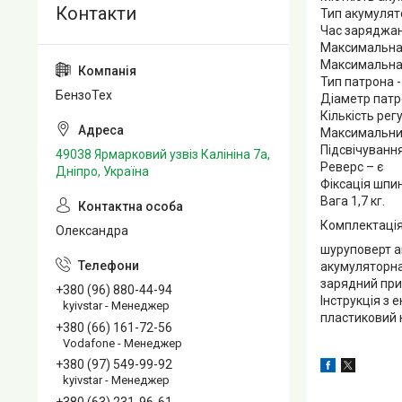
Тип акумулято
Час заряджан
Максимальна к
Максимальна к
Тип патрона 
БензоТех
Діаметр патр
Кількість рег
Максимальни
Підсвічування
49038 Ярмарковий узвіз Калініна 7а,
Реверс – є
Дніпро, Україна
Фіксація шпи
Вага 1,7 кг.
Комплектація
Олександра
шуруповерт 
акумуляторна
зарядний прис
+380 (96) 880-44-94
Інструкція з 
kyivstar - Менеджер
пластиковий 
+380 (66) 161-72-56
Vodafone - Менеджер
+380 (97) 549-99-92
kyivstar - Менеджер