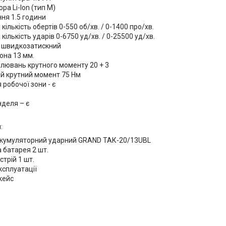
ра Li-Ion (тип М)
ня 1.5 години
ількість обертів 0-550 об/хв. / 0-1400 про/хв.
ількість ударів 0-6750 уд/хв. / 0-25500 уд/хв.
- швидкозатискний
она 13 мм.
улювань крутного моменту 20 + 3
й крутний момент 75 Нм
 робочої зони - є
нделя – є
:
акумуляторний ударний GRAND ТАК-20/13UBL
 батарея 2 шт.
трій 1 шт.
експлуатації
кейс