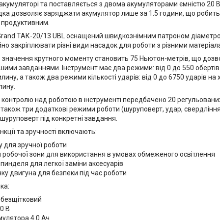
у акумуляторі та поставляється з двома акумуляторами ємністю 20 
ка дозволяє заряджати акумулятор лише за 1.5 години, що робить
 продуктивним.
rand ТАК-20/13 UBL оснащений швидкознімним патроном діаметро
йно закріплювати різні види насадок для роботи з різними матеріал
значення крутного моменту становить 75 Ньютон-метрів, що дозво
ими завданнями. Інструмент має два режими: від 0 до 550 обертів н
илину, а також два режими кількості ударів: від 0 до 6750 ударів на 
лину.
 контролю над роботою в інструменті передбачено 20 регульован
а також три додаткові режими роботи (шуруповерт, удар, свердлінн
шуруповерт під конкретні завдання.
нкції та зручності включають:
у для зручної роботи
я робочої зони для використання в умовах обмеженого освітлення
пинделя для легкої заміни аксесуарів
ку двигуна для безпеки під час роботи
ка:
- безщітковий
0 В
мулятора 4.0 Ач