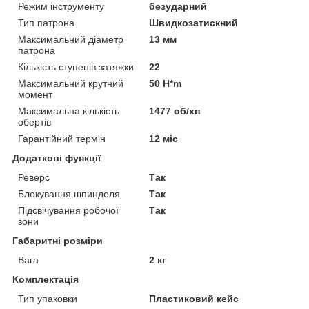
Режим інструменту
безударний
Тип патрона
Швидкозатискний
Максимальний діаметр
13 мм
патрона
Кількість ступенів затяжки
22
Максимальний крутний
50 H*m
момент
Максимальна кількість
1477 об/хв
обертів
Гарантійний термін
12 міс
Додаткові функції
Реверс
Так
Блокування шпинделя
Так
Підсвічування робочої
Так
зони
Габаритні розміри
Вага
2 кг
Комплектація
Тип упаковки
Пластиковий кейс