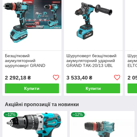
Безщітковий
Шуруповерт безщітковий
Шуру
акумуляторний
акумуляторний ударний
акум
шуруповерт GRAND
GRAND ТАК-20/13 UBL
ELTO
ТАК-20/50 DFR з АКБ 20
HS-1 з 1 АКБ 20 В/4 Ач та
АКБ 
В/3 Ач з DFR-
зарядним
зар
2 292,18
3 533,40
2 0
₴
₴
швидкознімним патроном
Купити
Купити
Акційні пропозиції та новинки
–12%
–12%