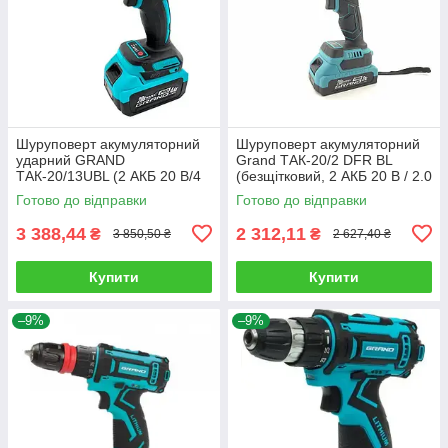
Шуруповерт акумуляторний
Шуруповерт акумуляторний
ударний GRAND
Grand ТАК-20/2 DFR BL
ТАК-20/13UBL (2 АКБ 20 В/4
(безщітковий, 2 АКБ 20 В / 2.0
A/h, зарядне, кейс)
Ач, знімний патрон)
Готово до відправки
Готово до відправки
3 388,44
2 312,11
₴
₴
3 850,50 ₴
2 627,40 ₴
Купити
Купити
–9%
–9%