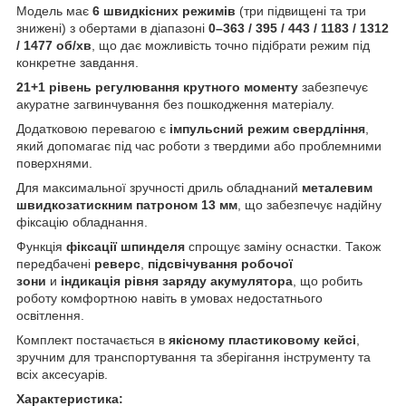
Модель має
6 швидкісних режимів
(три підвищені та три
знижені) з обертами в діапазоні
0–363 / 395 / 443 / 1183 / 1312
/ 1477 об/хв
, що дає можливість точно підібрати режим під
конкретне завдання.
21+1 рівень регулювання крутного моменту
забезпечує
акуратне загвинчування без пошкодження матеріалу.
Додатковою перевагою є
імпульсний режим свердління
,
який допомагає під час роботи з твердими або проблемними
поверхнями.
Для максимальної зручності дриль обладнаний
металевим
швидкозатискним патроном 13 мм
, що забезпечує надійну
фіксацію обладнання.
Функція
фіксації шпинделя
спрощує заміну оснастки. Також
передбачені
реверс
,
підсвічування робочої
зони
и
індикація рівня заряду акумулятора
, що робить
роботу комфортною навіть в умовах недостатнього
освітлення.
Комплект постачається в
якісному пластиковому кейсі
,
зручним для транспортування та зберігання інструменту та
всіх аксесуарів.
Характеристика: