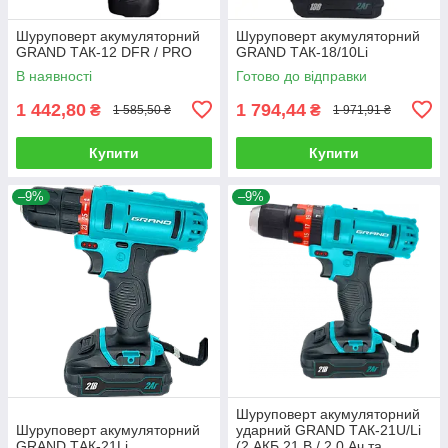
Шуруповерт акумуляторний
Шуруповерт акумуляторний
GRAND ТАК-12 DFR / PRO
GRAND ТАК-18/10Li
В наявності
Готово до відправки
1 442,80
1 794,44
₴
₴
1 585,50 ₴
1 971,91 ₴
Купити
Купити
–9%
–9%
Шуруповерт акумуляторний
Шуруповерт акумуляторний
ударний GRAND ТАК-21U/Li
GRAND ТАК-21Li
(2 АКБ 21 В / 2.0 Ач та