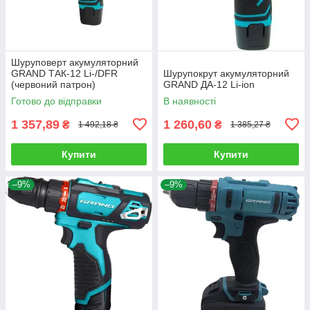
Шуруповерт акумуляторний
GRAND ТАК-12 Li-/DFR
Шурупокрут акумуляторний
(червоний патрон)
GRAND ДА-12 Li-ion
Готово до відправки
В наявності
1 357,89
1 260,60
₴
₴
1 492,18 ₴
1 385,27 ₴
Купити
Купити
–9%
–9%