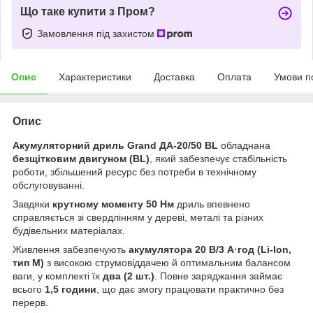
Що таке купити з Пром?
Замовлення під захистом
Опис
Характеристики
Доставка
Оплата
Умови п
Опис
Акумуляторний дриль Grand ДА-20/50 BL
обладнана
безщітковим двигуном (BL)
, який забезпечує стабільність
роботи, збільшений ресурс без потреби в технічному
обслуговуванні.
Завдяки
крутному моменту 50 Нм
дриль впевнено
справляється зі свердлінням у дереві, металі та різних
будівельних матеріалах.
Живлення забезпечують
акумулятора 20 В/3 А·год (Li-Ion,
тип М)
з високою струмовіддачею й оптимальним балансом
ваги, у комплекті їх
два (2 шт.)
. Повне заряджання займає
всього
1,5 години
, що дає змогу працювати практично без
перерв.