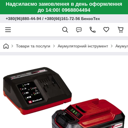
Надсилаємо замовлення в день оформлення
до 14:00! 0968804494
+380(96)880-44-94 / +380(66)161-72-56 БензоТех
Товари та послуги
Акумуляторний інструмент
Акумул