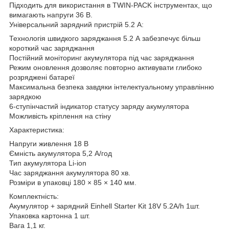
Підходить для використання в TWIN-PACK інструментах, що
вимагають напруги 36 В.
Універсальний зарядний пристрій 5.2 А:
Технологія швидкого заряджання 5.2 А забезпечує більш
короткий час заряджання
Постійний моніторинг акумулятора під час заряджання
Режим оновлення дозволяє повторно активувати глибоко
розряджені батареї
Максимальна безпека завдяки інтелектуальному управлінню
зарядкою
6-ступінчастий індикатор статусу заряду акумулятора
Можливість кріплення на стіну
Характеристика:
Напруги живлення 18 В
Ємність акумулятора 5,2 А/год
Тип акумулятора Li-ion
Час заряджання акумулятора 80 хв.
Розміри в упаковці 180 × 85 × 140 мм.
Комплектність:
Акумулятор + зарядний Einhell Starter Kit 18V 5.2A/h 1шт.
Упаковка картонна 1 шт.
Вага 1,1 кг.