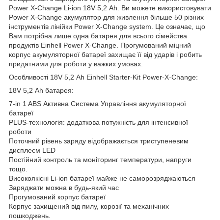
Power X-Change Li-ion 18V 5,2 Аh. Ви можете використовувати
Power X-Change акумулятор для живлення більше 50 різних
інструментів лінійки Power X-Change system. Це означає, що
Вам потрібна лише одна батарея для всього сімейства
продуктів Einhell Power X-Change. Прогумований міцний
корпус акумуляторної батареї захищає її від ударів і робить
придатними для роботи у важких умовах.
Особливості 18V 5,2 Аh Einhell Starter-Kit Power-X-Change:
18V 5,2 Аh батарея:
7-in 1 ABS Активна Система Управління акумуляторної
батареї
PLUS-технологія: додаткова потужність для інтенсивної
роботи
Поточний рівень заряду відображається триступеневим
дисплеєм LED
Постійний контроль та моніторинг температури, напруги
тощо.
Високоякісні Li-ion батареї майже не саморозряджаються
Заряджати можна в будь-який час
Прогумований корпус батареї
Корпус захищений від пилу, корозії та механічних
пошкоджень.