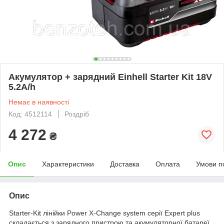
Акумулятор + зарядний Einhell Starter Kit 18V
5.2A/h
Немає в наявності
Код: 4512114
Роздріб
4 272
₴
Опис
Характеристики
Доставка
Оплата
Умови п
Опис
Starter-Kit лінійки Power X-Change system серії Expert plus
складається з зарядного пристрою та акумуляторної батареї