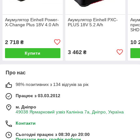
Акумулятор Einhell Power-
Акумулятор Einhell PXC-
Акум
X-Change Plus 18V 4.0 A/h
PLUS 18V 5.2 A/h
прис
SHD 
заря
2 718
10 
₴
3 462
₴
Купити
Про нас
98% позитивних з 134 відгуків за рік
Працює з 03.03.2012
м. Дніпро
49038 Ярмарковий узвіз Калініна 7а, Дніпро, Україна
Контакти
Сьогодні працює з 08:30 до 20:00
Показати весь графік роботи