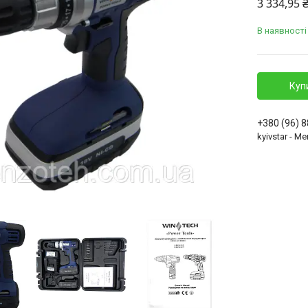
3 334,95 
В наявності
Куп
+380 (96) 
kyivstar - 