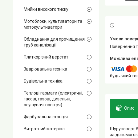
Мийки високого тиску
Мотоблоки, культиватори та
мотокультиватори
Обладнання для прочищення
труб каналізації
повернення 
Плиткорізний верстат
Зварювальна техніка
будь-який то
Будівельна техніка
Теплові гармати (електричні,
гасові, газові, дизельні,
осушувачі повітря)
Опис
Фарбувальна станція
Шуруповерт Wi
Витратний матеріал
за допомогою 