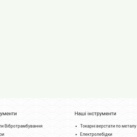
рументи
Наші інструменти
ти Вібротрамбування
Токарні верстати по металу
ри
Електролебідки