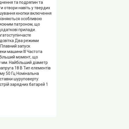
уднення та подряпин та
и отвори навіть у твердих
ташування кнопки включення
ідрізняються особливою
тискним патроном, що
додаткові прилади.
агатоступінчасте
ідсвітка Два режими
 Плавний запуск
ки машини III Частота
айбільший момент, що
0 мм. Найбільший діаметр
напруга 18 В Тип елементів
уму 50 Гц Номінальна
ставки шуруповерту:
стрій зарядних батарей 1