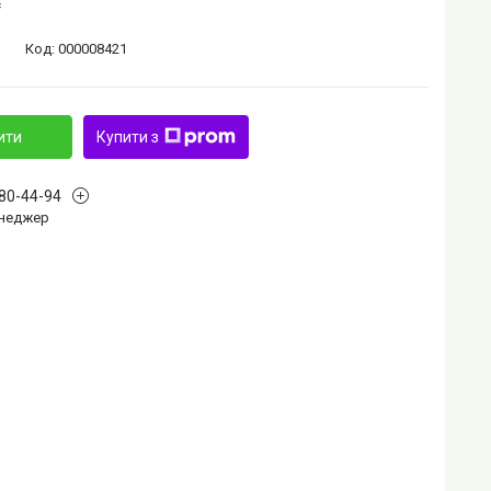
₴
Код:
000008421
ити
Купити з
880-44-94
Менеджер