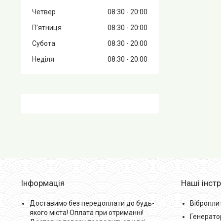
Четвер
08:30
20:00
Пʼятниця
08:30
20:00
Субота
08:30
20:00
Неділя
08:30
20:00
Інформація
Наші інст
Доставимо без передоплати до будь-
Вібропли
якого міста! Оплата при отриманні!
Генерато