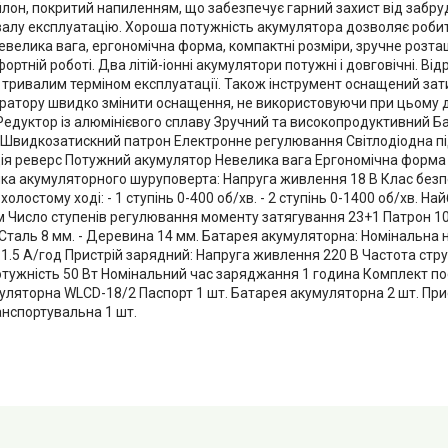
йлон, покритий напиленням, що забезпечує гарний захист від забр
валу експлуатацію. Хороша потужність акумулятора дозволяє робит
Невелика вага, ергономічна форма, компактні розміри, зручне роз
ортній роботі. Два літій-іонні акумулятори потужні і довговічні. В
а тривалим терміном експлуатації. Також інструмент оснащений за
ратору швидко змінити оснащення, не використовуючи при цьому 
 Редуктор із алюмінієвого сплаву Зручний та високопродуктивний Б
Швидкозатискний патрон Електронне регулювання Світлодіодна п
ія реверс Потужний акумулятор Невелика вага Ергономічна форма
ка акумуляторного шуруповерта: Напруга живлення 18 В Клас безпе
холостому ході: - 1 ступінь 0-400 об/хв. - 2 ступінь 0-1400 об/хв. Н
Нм Число ступенів регулювання моменту затягування 23+1 Патрон 1
 Сталь 8 мм. - Деревина 14 мм. Батарея акумуляторна: Номінальна 
ь 1.5 А/год Пристрій зарядний: Напруга живлення 220 В Частота стр
тужність 50 Вт Номінальний час заряджання 1 година Комплект по
ляторна WLCD-18/2 Паспорт 1 шт. Батарея акумуляторна 2 шт. При
анспортувальна 1 шт.