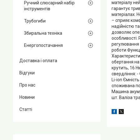
матеріалу не
Ручний слюсарний набір
гарантує три
інструментів
матеріалах. 
– сприяє комф
Трубогиби
надійністю т
дозволяє опе
Збиральна техніка
особливості:
регулювання 
Енергопостачання
роботи Функц
Характеристи
Доставка і оплата
обертання на 
крутить, 16 
Відгуки
свердління: -
Li-ion Ємніст
Про нас
споживана по
Машина акуму
Новини
шт. Валіза тр
Статті