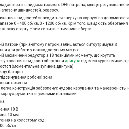
кладається з: швидкозатискного DFR патрона, кільця регулювання 
іапазону швидкостей, реверсу.
кання швидкостей знаходиться зверху на корпусі, за допомогою я
апазон 0 - 400 об/хв, 0 - 1200 об/хв. Крім того, швидкість обертан
 кнопку старту – чим сильніше, тим вищі оберти.
й патрон (при знятому патроні залишається битоутримувач)
ення для роботи у важкодоступних місцях!
й механічний редуктор з 18 позиціями моменту, що крутить.
егулювання швидкості обертання
двигуна
від імені курок вмикача,
тостоп (моментальна зупинка двигуна)
ряду батареї
підсвічування робочої зони
еревантаження
 легка конструкція забезпечує чудове керування та маневреність 
 корпус, рукоятка з гумовими вставками
ка:
ення 18 В
она 10 мм.
ання на холостому ході:
400 об/хв.