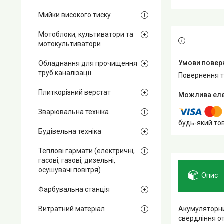
Мийки високого тиску
Мотоблоки, культиватори та
мотокультиватори
Обладнання для прочищення
труб каналізації
повернення 
Плиткорізний верстат
Зварювальна техніка
будь-який то
Будівельна техніка
Теплові гармати (електричні,
гасові, газові, дизельні,
осушувачі повітря)
Опис
Фарбувальна станція
Акумуляторни
Витратний матеріал
свердління от