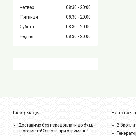
Четвер
08:30
20:00
Пʼятниця
08:30
20:00
Субота
08:30
20:00
Неділя
08:30
20:00
Інформація
Наші інст
Доставимо без передоплати до будь-
Вібропли
якого міста! Оплата при отриманні!
Генерато