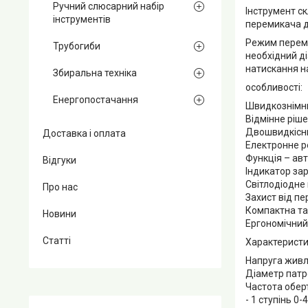
Ручний слюсарний набір
Інструмент с
інструментів
перемикача д
Режим переми
Трубогиби
необхідний ді
натискання на
Збиральна техніка
особливості:
Енергопостачання
Швидкознімни
Відмінне ріш
Двошвидкісни
Доставка і оплата
Електронне р
Функція – ав
Відгуки
Індикатор за
Світлодіодне 
Про нас
Захист від п
Компактна та
Новини
Ергономічний
Статті
Характеристи
Напруга живл
Діаметр патр
Частота оберт
- 1 ступінь 0-