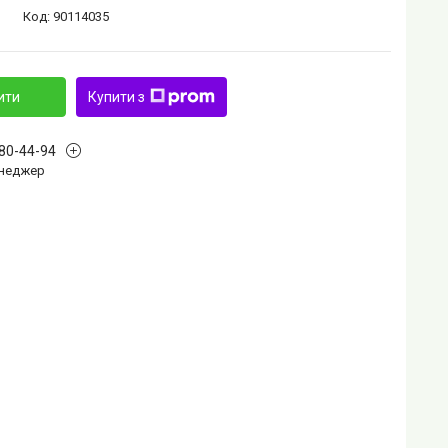
Код:
90114035
ити
Купити з
880-44-94
Менеджер