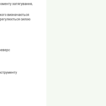
моменту затягування,
кого визначається
ня регулюється силою
 реверс
інструменту