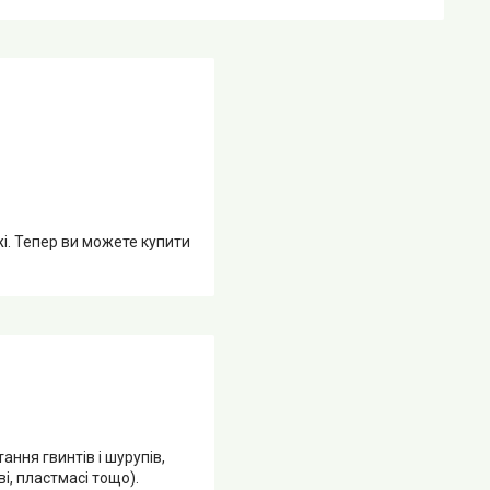
жі. Тепер ви можете купити
ння гвинтів і шурупів,
ві, пластмасі тощо).