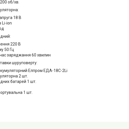
1200 об/хв.
уляторна:
апруга 18 В
 Li-ion
од
ядний:
ення 220 В
у 50 Гц
час заряджання 60 хвилин
тавки шуруповерту:
кумуляторний Елпром ЕДА-18C-2Li
уляторна 2 шт.
дних батарей 1 шт.
портувальна 1 шт.