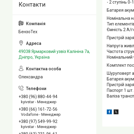
- 2 ступінь 0-
Батарея акум
Номінальна н
Тип елементів
Ємність 2 А/г
БензоТех
Пристрій зар
Напруга живл
Частота струм
49038 Ярмарковий узвіз Калініна 7а,
Номінальний 
Дніпро, Україна
Комплект пос
Шуруповерт а
Олександра
Батарея акум
Пристрій заря
Паспорт 1 шт.
Валіза транс
+380 (96) 880-44-94
kyivstar - Менеджер
+380 (66) 161-72-56
Vodafone - Менеджер
+380 (97) 549-99-92
kyivstar - Менеджер