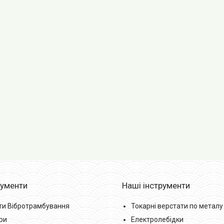
рументи
Наші інструменти
ти Вібротрамбування
Токарні верстати по металу
ри
Електролебідки