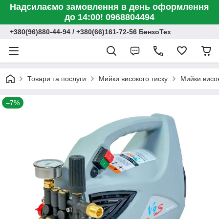
Надсилаємо замовлення в день оформлення
до 14:00! 0968804494
+380(96)880-44-94 / +380(66)161-72-56 БензоТех
Товари та послуги
Мийки високого тиску
Мийки висок
–7%