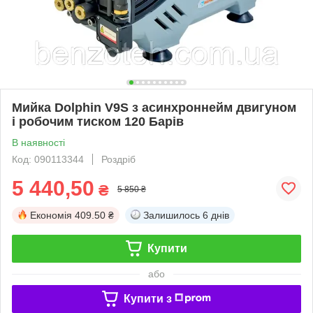
Мийка Dolphin V9S з асинхроннейм двигуном
і робочим тиском 120 Барів
В наявності
Код: 090113344
Роздріб
5 440,50
₴
5 850 ₴
Економія
409.50 ₴
Залишилось
6 днів
Купити
або
Купити з