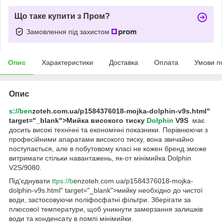
Що таке купити з Пром?
Замовлення під захистом
Опис
Характеристики
Доставка
Оплата
Умови п
Опис
s://ben
zoteh.com.ua/p1584376018-mojka-dolphin-v9s.html"
target="_blank">Мийка високого тиску
Dolphin
V9S
має
досить високі технічні та економічні показники. Порівнюючи з
професійними апаратами високого тиску, вона звичайно
поступається, але в побутовому класі не кожен бренд зможе
витримати стільки навантажень, як-от мінімийка Dolphin
V2S/9080.
Під'єднувати
ttps://b
enzoteh.com.ua/p1584376018-mojka-
dolphin-v9s.html" target="_blank">мийку необхідно до чистої
води, застосовуючи поліфосфатні фільтри. Зберігати за
плюсової температури, щоб уникнути замерзання залишків
води та конденсату в помпі мінімийки.