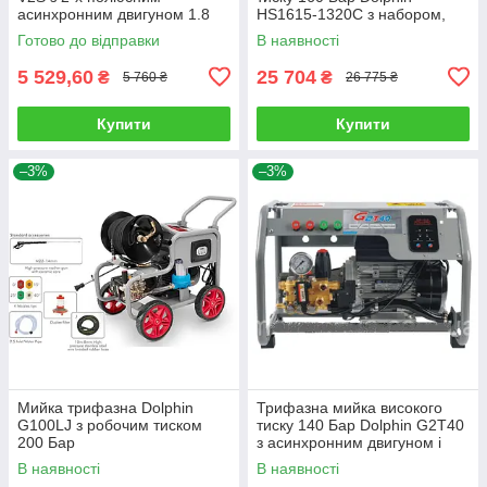
асинхронним двигуном 1.8
HS1615-1320C з набором,
кВт, робочим тиском 120 Бар
продуктивністю 12 л/хв.
Готово до відправки
В наявності
5 529,60
25 704
₴
₴
5 760 ₴
26 775 ₴
Купити
Купити
–3%
–3%
Мийка трифазна Dolphin
Трифазна мийка високого
G100LJ з робочим тиском
тиску 140 Бар Dolphin G2T40
200 Бар
з асинхронним двигуном і
продуктивністю 720-1440 л/
В наявності
В наявності
год.