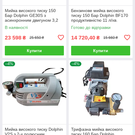
Мийка високого тиску 150
Бензинове мийка високого
Бар Dolphin GE30S з
тиску 150 Бар Dolphin BF170
асинхронним двигуном 3,2
продуктивністю 11 л/хв.
кВт та продуктивністю 12 л/
В наявності
Готово до відправки
хв.
23 598
14 720,40
₴
₴
25 650 ₴
15 660 ₴
Купити
Купити
–4%
–4%
Мийка високого тиску Dolphin
Трифазна мийка високого
V2S з 2-х полюсним
тиску 160 Бар Dolphin