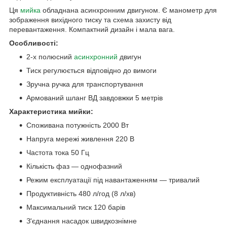
Ця
мийка
обладнана асинхронним двигуном. Є манометр для
зображення вихідного тиску та схема захисту від
перевантаження. Компактний дизайн і мала вага.
Особливості:
2-х полюсний
асинхронний
двигун
Тиск регулюється відповідно до вимоги
Зручна ручка для транспортування
Армований шланг ВД завдовжки 5 метрів
Характеристика мийки:
Споживана потужність 2000 Вт
Напруга мережі живлення 220 В
Частота тока 50 Гц
Кількість фаз — однофазний
Режим експлуатації під навантаженням — тривалий
Продуктивність 480 л/год (8 л/хв)
Максимальний тиск 120 барів
З'єднання насадок швидкознімне