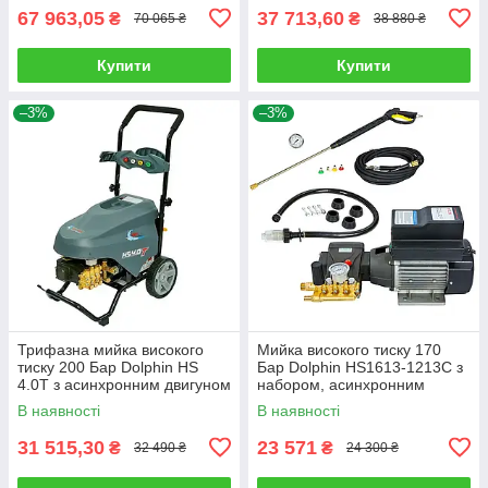
67 963,05
37 713,60
₴
₴
70 065 ₴
38 880 ₴
Купити
Купити
–3%
–3%
Трифазна мийка високого
Мийка високого тиску 170
тиску 200 Бар Dolphin HS
Бар Dolphin HS1613-1213C з
4.0T з асинхронним двигуном
набором, асинхронним
та продуктивність 900 л/год.
двигуном та продуктивністю
В наявності
В наявності
780 л/год.
31 515,30
23 571
₴
₴
32 490 ₴
24 300 ₴