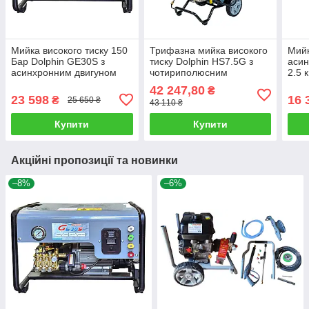
Мийка високого тиску 150
Трифазна мийка високого
Мийк
Бар Dolphin GE30S з
тиску Dolphin HS7.5G з
асин
асинхронним двигуном
чотириполюсним
2.5 
3,2 кВт та продуктивністю
низькошвидкісним
720 
42 247,80
₴
12 л/хв.
двигуном, продуктивністю
23 598
16 
₴
25 650 ₴
43 110 ₴
16 л/хв.
Купити
Купити
Акційні пропозиції та новинки
–8%
–6%