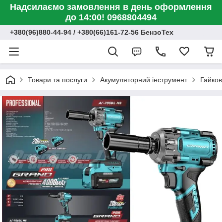
Надсилаємо замовлення в день оформлення
до 14:00! 0968804494
+380(96)880-44-94 / +380(66)161-72-56 БензоТех
Товари та послуги
Акумуляторний інструмент
Гайко