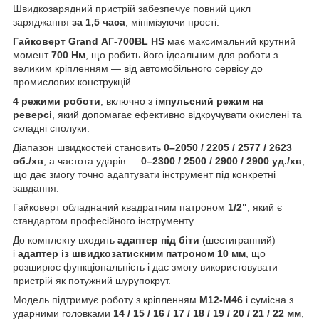
Швидкозарядний пристрій забезпечує повний цикл
заряджання
за 1,5 часа
, мінімізуючи прості.
Гайковерт
Grand АГ-700BL HS
має максимальний крутний
момент
700 Нм
, що робить його ідеальним для роботи з
великим кріпленням — від автомобільного сервісу до
промислових конструкцій.
4 режими роботи
, включно з
імпульсний режим на
реверсі
, який допомагає ефективно відкручувати окислені та
складні сполуки.
Діапазон швидкостей становить
0–2050 / 2205 / 2577 / 2623
об./хв
, а частота ударів —
0–2300 / 2500 / 2900 / 2900 уд./хв
,
що дає змогу точно адаптувати інструмент під конкретні
завдання.
Гайковерт обладнаний квадратним патроном
1/2"
, який є
стандартом професійного інструменту.
До комплекту входить
адаптер під біти
(шестигранний)
і
адаптер із швидкозатискним патроном
10 мм
, що
розширює функціональність і дає змогу використовувати
пристрій як потужний шурупокрут.
Модель підтримує роботу з кріпленням
М12-М46
і сумісна з
ударними головками
14 / 15 / 16 / 17 / 18 / 19 / 20 / 21 / 22 мм
,