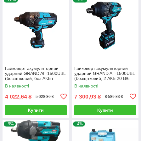
Гайковерт акумуляторний
Гайковерт акумуляторний
ударний GRAND AГ-1500UBL
ударний GRAND AГ-1500UBL
(безщітковий, без АКБ і
(безщітковий, 2 АКБ 20 В/6
зарядного пристрою)
Ач, зарядне)
В наявності
В наявності
4 022,64
7 300,93
₴
₴
5 028,30 ₴
8 589,33 ₴
Купити
Купити
–9%
–4%