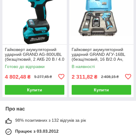
Гайковерт акумуляторний
Гайковерт акумуляторний
ударний GRAND AG-800UBL
ударний GRAND АГУ-16BL
(безщітковий, 2 АКБ 20 В / 4.0
(безщітковий, 16 В/2.0 Ач,
Ач, зарядне)
зарядне, кейс)
Готово до відправки
В наявності
4 802,48
2 311,82
₴
₴
5 277,45 ₴
2 408,15 ₴
Купити
Купити
Про нас
98% позитивних з 132 відгуків за рік
Працює з 03.03.2012