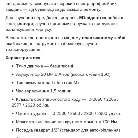
що дає змогу виконувати широкий спектр професійних
завдань — від будівництва до важкого ремонту.
Для зручності передбачені яскраві
LED-підсвітка
робочої
зони,
реверс
, зручна ергономічна ручка та продумане
балансування корпусу.
Весь комплект постачається міцному
пластиковому кейсі
,
який захищає інструмент і забезпечує зручне
транспортування.
Характеристика:
Т
лип двигуна — безщітковий
Акумулятор 20 В/4,0 А·год (вісокотоковий 15С)
Тип акумулятора Li-Ion (тип М)
Час заряджання 1,5 години
Кількість обертів холостого ходу — 0-2050 / 2205 /
2577 / 2623 об./хв.
Частота ударів — 0-2300 / 2500 / 2900 / 2900 уд./хв.
Максимальне значення крутного моменту 700 Нм
Посадка квадрат 1/2" (стандарт для автокріплення)