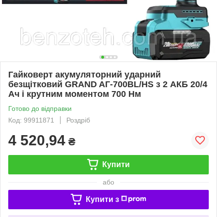
Гайковерт акумуляторний ударний
безщітковий GRAND AГ-700BL/HS з 2 АКБ 20/4
Ач і крутним моментом 700 Нм
Готово до відправки
Код: 99911871
Роздріб
4 520,94
₴
Купити
або
Купити з