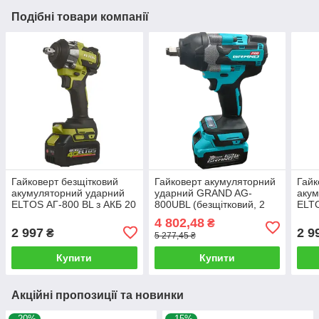
Подібні товари компанії
Гайковерт безщітковий
Гайковерт акумуляторний
Гайк
акумуляторний ударний
ударний GRAND AG-
акум
ELTOS АГ-800 BL з АКБ 20
800UBL (безщітковий, 2
ELTO
В/4 Ач та зарядним
АКБ 20 В / 4.0 Ач,
В/4 
4 802,48
₴
зарядне)
2 997
2 9
₴
5 277,45 ₴
Купити
Купити
Акційні пропозиції та новинки
–20%
–15%