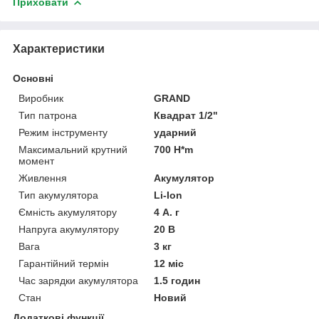
Приховати
Характеристики
Основні
Виробник
GRAND
Тип патрона
Квадрат 1/2"
Режим інструменту
ударний
Максимальний крутний
700 H*m
момент
Живлення
Акумулятор
Тип акумулятора
Li-Ion
Ємність акумулятору
4 А. г
Напруга акумулятору
20 В
Вага
3 кг
Гарантійний термін
12 міс
Час зарядки акумулятора
1.5 годин
Стан
Новий
Додаткові функції