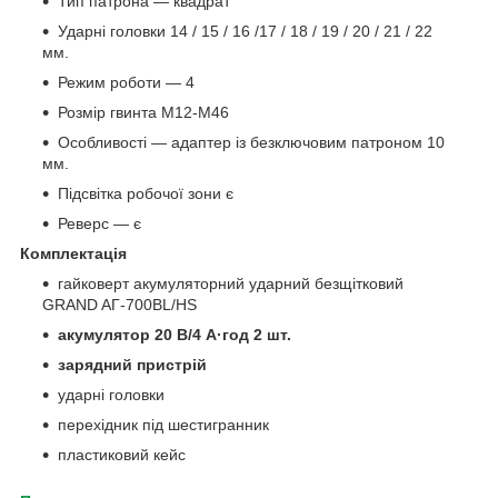
Тип патрона — квадрат
Ударні головки 14 / 15 / 16 /17 / 18 / 19 / 20 / 21 / 22
мм.
Режим роботи — 4
Розмір гвинта М12-М46
Особливості — адаптер із безключовим патроном 10
мм.
Підсвітка робочої зони є
Реверс — є
Комплектація
гайковерт акумуляторний ударний безщітковий
GRAND AГ-700BL/HS
акумулятор 20 В/4 А·год 2 шт.
зарядний пристрій
ударні головки
перехідник під шестигранник
пластиковий кейс