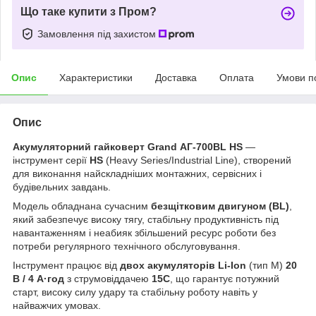
Що таке купити з Пром?
Замовлення під захистом
Опис
Характеристики
Доставка
Оплата
Умови п
Опис
Акумуляторний гайковерт Grand АГ-700BL HS
—
інструмент серії
HS
(Heavy Series/Industrial Line), створений
для виконання найскладніших монтажних, сервісних і
будівельних завдань.
Модель обладнана сучасним
безщітковим
двигуном (BL)
,
який забезпечує високу тягу, стабільну продуктивність під
навантаженням і неабияк збільшений ресурс роботи без
потреби регулярного технічного обслуговування.
Інструмент працює від
двох
акумуляторів Li-Ion
(тип М)
20
В / 4 А·год
з струмовіддачею
15С
, що гарантує потужний
старт, високу силу удару та стабільну роботу навіть у
найважчих умовах.