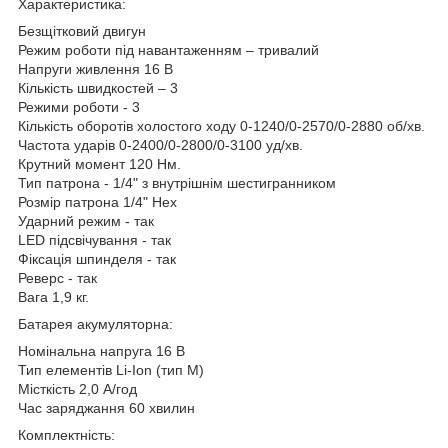
Характеристика:
Безщітковий двигун
Режим роботи під навантаженням – тривалий
Напруги живлення 16 В
Кількість швидкостей – 3
Режими роботи - 3
Кількість оборотів холостого ходу 0-1240/0-2570/0-2880 об/хв.
Частота ударів 0-2400/0-2800/0-3100 уд/хв.
Крутний момент 120 Нм.
Тип патрона - 1/4" з внутрішнім шестигранником
Розмір патрона 1/4" Hex
Ударний режим - так
LED підсвічування - так
Фіксація шпинделя - так
Реверс - так
Вага 1,9 кг.
Батарея акумуляторна:
Номінальна напруга 16 В
Тип елементів Li-Ion (тип М)
Місткість 2,0 А/год
Час заряджання 60 хвилин
Комплектність: