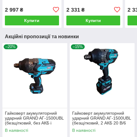
В/4 Ач та зарядним
В/4 Ач та зарядним
В/4 
2 997
2 331
2 3
₴
₴
Купити
Купити
Акційні пропозиції та новинки
–20%
–15%
Гайковерт акумуляторний
Гайковерт акумуляторний
ударний GRAND AГ-1500UBL
ударний GRAND AГ-1500UBL
(безщітковий, без АКБ і
(безщітковий, 2 АКБ 20 В/6
зарядного пристрою)
Ач, зарядне)
В наявності
В наявності