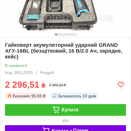
Гайковерт акумуляторний ударний GRAND
АГУ-16BL (безщітковий, 16 В/2.0 Ач, зарядне,
кейс)
В наявності
Код: 99112828
Роздріб
2 296,51
₴
2 392,20 ₴
Економія
95.69 ₴
Залишилось
10 днів
Купити
або
Купити з