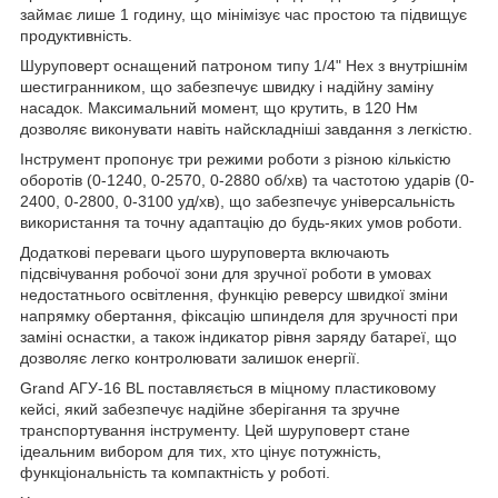
займає лише 1 годину, що мінімізує час простою та підвищує
продуктивність.
Шуруповерт оснащений патроном типу 1/4" Hex з внутрішнім
шестигранником, що забезпечує швидку і надійну заміну
насадок. Максимальний момент, що крутить, в 120 Нм
дозволяє виконувати навіть найскладніші завдання з легкістю.
Інструмент пропонує три режими роботи з різною кількістю
оборотів (0-1240, 0-2570, 0-2880 об/хв) та частотою ударів (0-
2400, 0-2800, 0-3100 уд/хв), що забезпечує універсальність
використання та точну адаптацію до будь-яких умов роботи.
Додаткові переваги цього шуруповерта включають
підсвічування робочої зони для зручної роботи в умовах
недостатнього освітлення, функцію реверсу швидкої зміни
напрямку обертання, фіксацію шпинделя для зручності при
заміні оснастки, а також індикатор рівня заряду батареї, що
дозволяє легко контролювати залишок енергії.
Grand АГУ-16 BL поставляється в міцному пластиковому
кейсі, який забезпечує надійне зберігання та зручне
транспортування інструменту. Цей шуруповерт стане
ідеальним вибором для тих, хто цінує потужність,
функціональність та компактність у роботі.