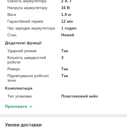
Ємність акумулятору
2 А. г
Напруга акумулятору
16 В
Вага
1.9 кг
Гарантійний термін
12 міс
Час зарядки акумулятора
1 годин
Стан
Новий
Додаткові функції
Ударний режим
Так
Кількість швидкостей
3
роботи
Реверс
Так
Підсвічування робочої
Так
зони
Комплектація
Тип упаковки
Пластиковий кейс
Приховати
Умови доставки