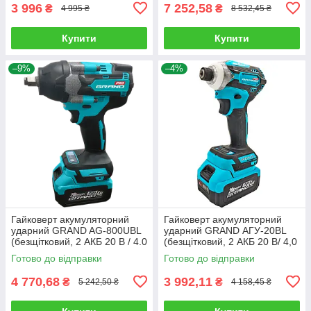
3 996
7 252,58
₴
₴
4 995 ₴
8 532,45 ₴
Купити
Купити
–9%
–4%
Гайковерт акумуляторний
Гайковерт акумуляторний
ударний GRAND AG-800UBL
ударний GRAND АГУ-20BL
(безщітковий, 2 АКБ 20 В / 4.0
(безщітковий, 2 АКБ 20 В/ 4,0
Ач, зарядне)
Ач, зарядне)
Готово до відправки
Готово до відправки
4 770,68
3 992,11
₴
₴
5 242,50 ₴
4 158,45 ₴